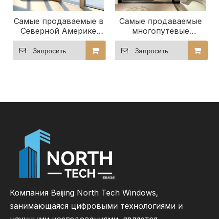
Самые продаваемые в
Самые продаваемые
Северной Америке
многопутевые
алюминиевые
раздвижные двери в
многопутевые
Северной Америке с
Запросить
Запросить
раздвижные двери с
настраиваемым
настраиваемым
количеством
количеством
направляющих.
направляющих.
Компания Beijing North Tech Windows,
занимающаяся цифровыми технологиями и