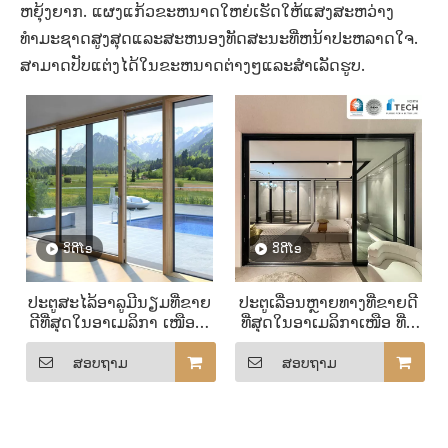
ຫຍຸ້ງຍາກ. ແຜງແກ້ວຂະຫນາດໃຫຍ່ເຮັດໃຫ້ແສງສະຫວ່າງ
ທໍາມະຊາດສູງສຸດແລະສະຫນອງທັດສະນະທີ່ຫນ້າປະຫລາດໃຈ.
ສາມາດປັບແຕ່ງໄດ້ໃນຂະຫນາດຕ່າງໆແລະສໍາເລັດຮູບ.
ວິດີໂອ
ວິດີໂອ
ປະຕູສະໄລ້ອາລູມີນຽມທີ່ຂາຍ
ປະຕູເລື່ອນຫຼາຍທາງທີ່ຂາຍດີ
ດີທີ່ສຸດໃນອາເມລິກາ ເໜືອ ທີ່
ທີ່ສຸດໃນອາເມລິກາເໜືອ ທີ່ມີ
ມີແຖບເລື່ອນທີ່ສາມາດປັບ
ຈຳນວນລໍ້ເລື່ອນທີ່ສາມາດປັບ
ແຕ່ງໄດ້
ແຕ່ງໄດ້
ສອບຖາມ
ສອບຖາມ