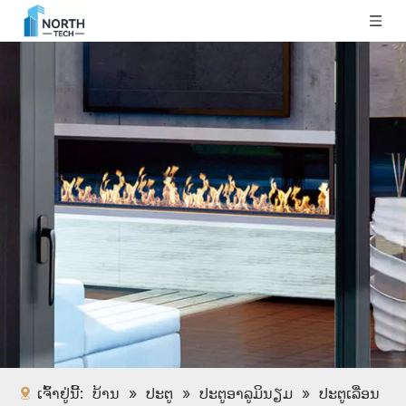
ເຈົ້າຢູ່ນີ້:
ບ້ານ
»
ປະຕູ
»
ປະຕູອາລູມິນຽມ
»
ປະຕູເລື່ອນ