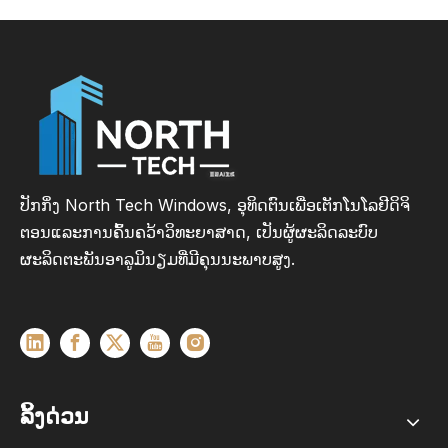
ປັກກິ່ງ North Tech Windows, ອຸທິດຕົນເພື່ອເຕັກໂນໂລຢີດິຈິ
ຕອນແລະການຄົ້ນຄວ້າວິທະຍາສາດ, ເປັນຜູ້ຜະລິດລະບົບ
ຜະລິດຕະພັນອາລູມິນຽມທີ່ມີຄຸນນະພາບສູງ.
ລິ້ງດ່ວນ