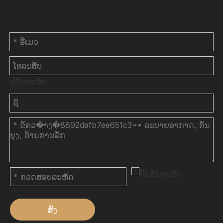
ຕິດຕໍ່ພວກເຮົາ
ເບີໂທລະສັບ
ສົ່ງ