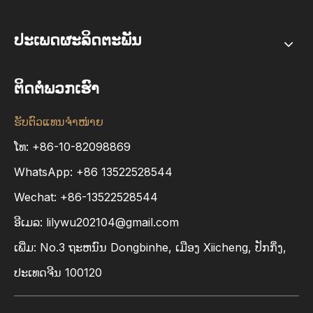
ປະເພດຜະລິດຕະພັນ
ຕິດຕໍ່ພວກເຮົາ
ຮັບຕົວແທນຈຳໜ່າຍ
ໂທ: +86-10-82098869
WhatsApp:
+86
13522528544
Wechat: +86-13522528544
ອີເມລ:
lilywu202104@gmail.com
ເພີ່ມ​: No.3 ຖະ​ຫນົນ Dongbinhe​, ເມືອງ Xiicheng​, ປັກ​ກິ່ງ​,
ປະ​ເທດ​ຈີນ 100120