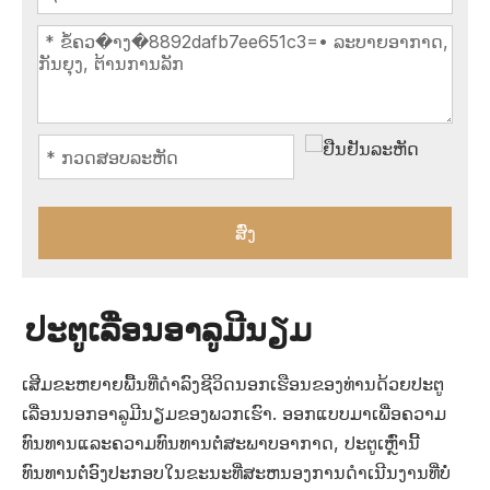
ສົ່ງ
ປະຕູເລື່ອນອາລູມີນຽມ
ເສີມຂະຫຍາຍພື້ນທີ່ດໍາລົງຊີວິດນອກເຮືອນຂອງທ່ານດ້ວຍປະຕູ
ເລື່ອນນອກອາລູມີນຽມຂອງພວກເຮົາ. ອອກແບບມາເພື່ອຄວາມ
ທົນທານແລະຄວາມທົນທານຕໍ່ສະພາບອາກາດ, ປະຕູເຫຼົ່ານີ້
ທົນທານຕໍ່ອົງປະກອບໃນຂະນະທີ່ສະຫນອງການດໍາເນີນງານທີ່ບໍ່