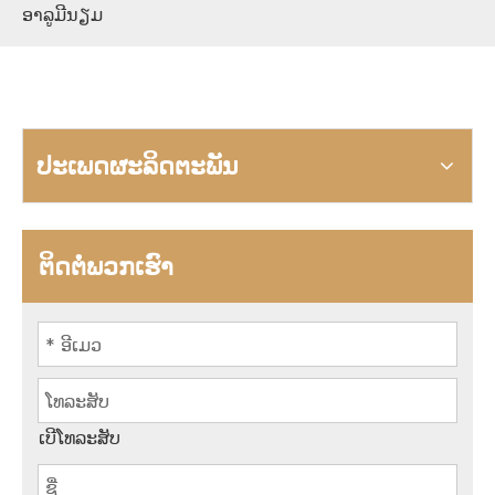
ອາລູມີນຽມ
ປະເພດຜະລິດຕະພັນ
ຕິດຕໍ່ພວກເຮົາ
ເບີໂທລະສັບ