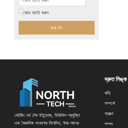
জমা দিন
দ্রুত লিঙ্ক
বাড়ি
সম্পর্কে
প্রকল্প
বেইজিং নর্থ টেক উইন্ডোজ, ডিজিটাল প্রযুক্তি
এবং বৈজ্ঞানিক গবেষণায় নিবেদিত, উচ্চ-মানের
সম্পদ