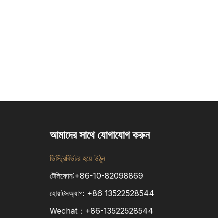
আমাদের সাথে যোগাযোগ করুন
ডিস্ট্রিবিউটর হয়ে উঠুন
টেলিফোন:+86-10-82098869
হোয়াটসঅ্যাপ:
+86
13522528544
Wechat：+86-13522528544