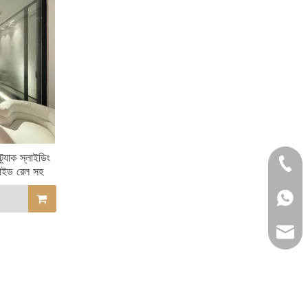
্র্যাক স্লাইডিং
+86- 
লাইড রেল সহ
+86 1
lilyw