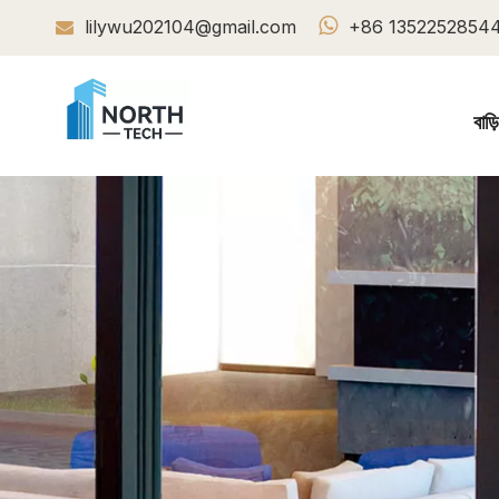

lilywu202104@gmail.com
+86 1352252854

বাড়