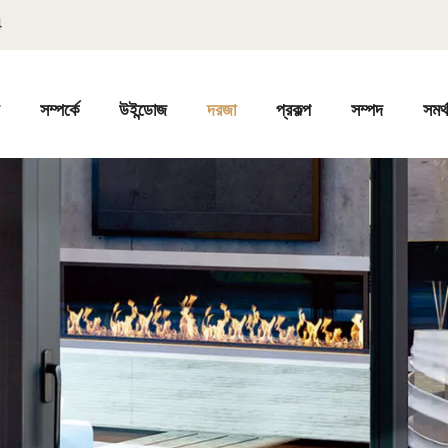
4
ি
সম্পর্কে
উইন্ডোজ
দরজা
প্রকল্প
সম্পদ
সমর্