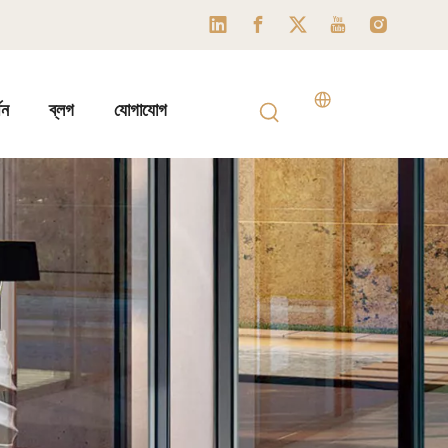
থন
ব্লগ
যোগাযোগ