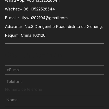
WhatsApp:
+86
13522528544
Wechat:+ 86-13522528544
E-mail：
lilywu202104@gmail.com
Adicionar: No.3 Dongbinhe Road, distrito de Xicheng,
Pequim, China 100120
Contate-nos
Número de telefone