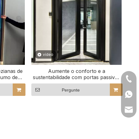
vídeo
zianas de
Aumente o conforto e a
sumo de
sustentabilidade com portas passivas
+86- 
de alto desempenho para sua casa
passiva
Pergunte
+86 1
lilyw