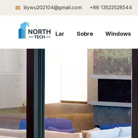
lilywu202104@gmail.com
+86 13522528544

Lar
Sobre
Windows