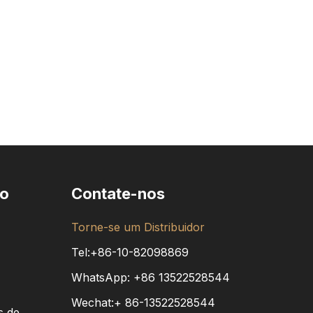
to
Contate-nos
Torne-se um Distribuidor
Tel:+86-10-82098869
WhatsApp:
+86
13522528544
Wechat:+ 86-13522528544
s de