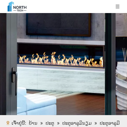
ເຈົ້າຢູ່ນີ້:
ບ້ານ
»
ປະຕູ
»
ປະຕູອາລູມິນຽມ
»
ປະຕູອາລູມີ