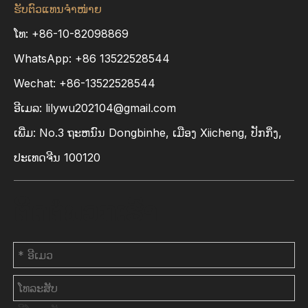
ຮັບຕົວແທນຈຳໜ່າຍ
ໂທ: +86-10-82098869
WhatsApp:
+86
13522528544
Wechat: +86-13522528544
ອີເມລ:
lilywu202104@gmail.com
ເພີ່ມ​: No.3 ຖະ​ຫນົນ Dongbinhe​, ເມືອງ Xiicheng​, ປັກ​ກິ່ງ​,
ປະ​ເທດ​ຈີນ 100120
ຕິດຕໍ່ພວກເຮົາ