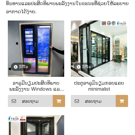
ທົນທານແລະປະສິດທິພາບພະລັງງານໃນຂະນະທີ່ຊ່ວຍໃຫ້ລະບາຍ
ອາກາດໄດ້ງ່າຍ.
ວິດີໂອ
ວິດີໂອ
ອາລູມີນຽມປະສິດທິພາບ
ປະຕູອາລູມິນຽມກອບແຄບ
ພະລັງງານ Windows ແລະ
minimalist
ປະຕູ
ສອບຖາມ
ສອບຖາມ