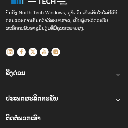
ປັກກິ່ງ North Tech Windows, ອຸທິດຕົນເພື່ອເຕັກໂນໂລຢີດິຈິ
ຕອນແລະການຄົ້ນຄວ້າວິທະຍາສາດ, ເປັນຜູ້ຜະລິດລະບົບ
ຜະລິດຕະພັນອາລູມິນຽມທີ່ມີຄຸນນະພາບສູງ.
ລິ້ງດ່ວນ
ປະເພດຜະລິດຕະພັນ
ຕິດຕໍ່ພວກເຮົາ