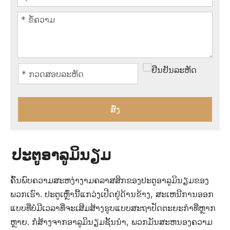
ສົ່ງ
ປະຕູອາລູມິນຽມ
ຄົ້ນພົບຄວາມສະຫງ່າງາມຄລາສສິກຂອງປະຕູອາລູມິນຽມຂອງ
ພວກເຮົາ. ປະຕູເຫຼົ່ານີ້ແກວ່ງເປີດຢູ່ດ້ານຂ້າງ, ສະເຫນີການອອກ
ແບບທີ່ບໍ່ມີເວລາທີ່ຈະເສີມສ້າງຮູບແບບສະຖາປັດຕະຍະກໍາທີ່ຫຼາກ
ຫຼາຍ. ກໍ່ສ້າງຈາກອາລູມິນຽມຊັ້ນນໍາ, ພວກມັນສະຫນອງຄວາມ