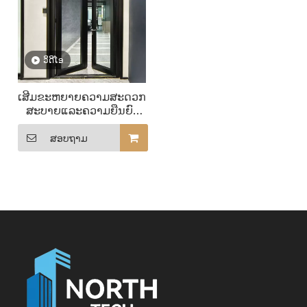
ວິດີໂອ
ເສີມຂະຫຍາຍຄວາມສະດວກ
ສະບາຍແລະຄວາມຍືນຍົງ
ດ້ວຍປະຕູ passive ທີ່ມີ
ປະສິດທິພາບສູງສໍາລັບເຮືອນ
ສອບຖາມ
passive ຂອງທ່ານ