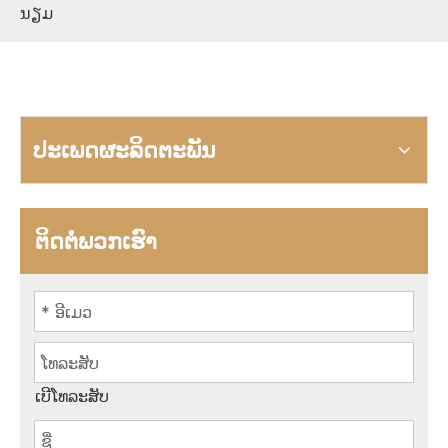
ນຽມ
ປະເພດຜະລິດຕະພັນ
ຕິດຕໍ່ພວກເຮົາ
ເບີໂທລະສັບ