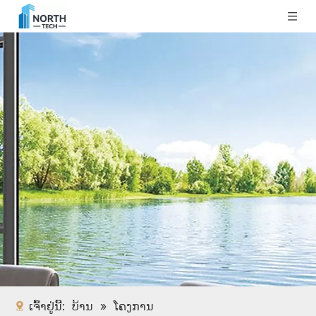
ເຈົ້າຢູ່ນີ້:
ບ້ານ
»
ໂຄງການ