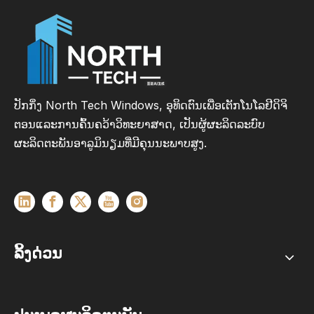
ປັກກິ່ງ North Tech Windows, ອຸທິດຕົນເພື່ອເຕັກໂນໂລຢີດິຈິ
ຕອນແລະການຄົ້ນຄວ້າວິທະຍາສາດ, ເປັນຜູ້ຜະລິດລະບົບ
ຜະລິດຕະພັນອາລູມິນຽມທີ່ມີຄຸນນະພາບສູງ.
ລິ້ງດ່ວນ