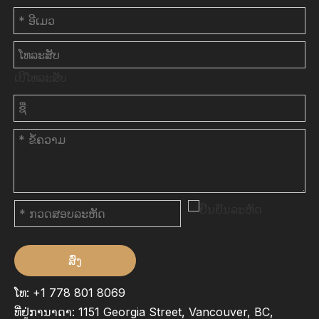
ເບີໂທລະສັບ
ສົ່ງ
ໂທ: +1 778 801 8069
ທີ່ຢູ່ການາດາ: 1151 Georgia Street, Vancouver, BC,