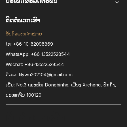
ປະເພດຜະລິດຕະພັນ
ຕິດຕໍ່ພວກເຮົາ
ຮັບຕົວແທນຈຳໜ່າຍ
ໂທ: +86-10-82098869
WhatsApp:
+86
13522528544
Wechat: +86-13522528544
ອີເມລ:
lilywu202104@gmail.com
ເພີ່ມ​: No.3 ຖະ​ຫນົນ Dongbinhe​, ເມືອງ Xiicheng​, ປັກ​ກິ່ງ​,
ປະ​ເທດ​ຈີນ 100120
ຕິດຕໍ່ພວກເຮົາ