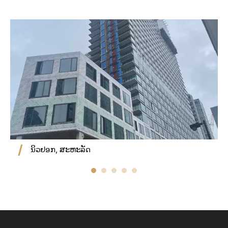
ນິວຢອກ, ສະຫະລັດ