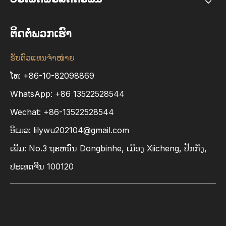
ຕິດຕໍ່ພວກເຮົາ
ຮັບຕົວແທນຈຳໜ່າຍ
ໂທ: +86-10-82098869
WhatsApp:
+86
13522528544
Wechat: +86-13522528544
ອີເມລ:
lilywu202104@gmail.com
ເພີ່ມ​: No.3 ຖະ​ຫນົນ Dongbinhe​, ເມືອງ Xiicheng​, ປັກ​ກິ່ງ​,
ປະ​ເທດ​ຈີນ 100120
ຕິດຕໍ່ພວກເຮົາ