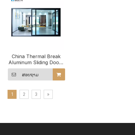
China Thermal Break
Aluminum Sliding Doors
for Sale
ສອບຖາມ
1
2
3
»