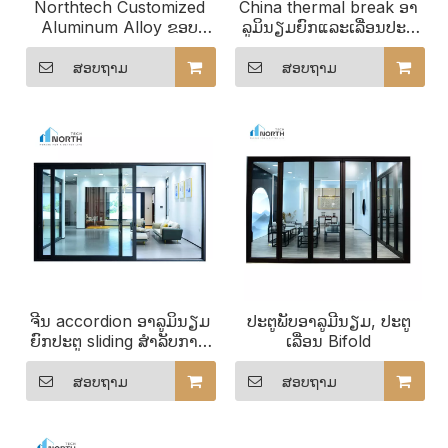
Northtech Customized
China thermal break ອາ
Aluminum Alloy ຂອບ
ລູມິນຽມຍົກແລະເລື່ອນປະຕູ
ແຄບທີ່ສຸດ Insulated ປະຕູ
ປ່ອງຢ້ຽມແລະປະຕູ
ເລື່ອນ
ສອບຖາມ
ສອບຖາມ
ຈີນ accordion ອາລູມິນຽມ
ປະຕູພັບອາລູມີນຽມ, ປະຕູ
ຍົກປະຕູ sliding ສໍາລັບການ
ເລື່ອນ Bifold
ຂາຍ
ສອບຖາມ
ສອບຖາມ