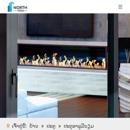
ເຈົ້າຢູ່ນີ້:
ບ້ານ
»
ປະຕູ
»
ປະຕູອາລູມີນຽມ