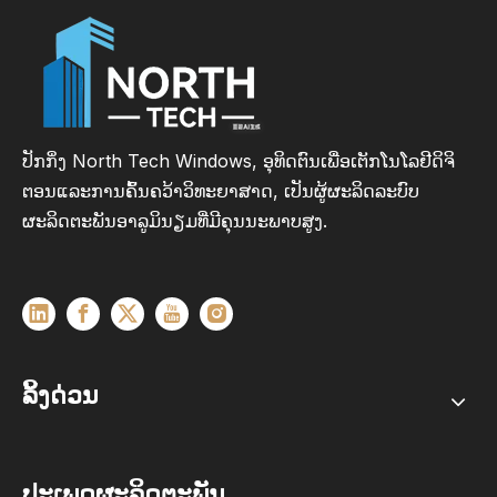
ປັກກິ່ງ North Tech Windows, ອຸທິດຕົນເພື່ອເຕັກໂນໂລຢີດິຈິ
ຕອນແລະການຄົ້ນຄວ້າວິທະຍາສາດ, ເປັນຜູ້ຜະລິດລະບົບ
ຜະລິດຕະພັນອາລູມິນຽມທີ່ມີຄຸນນະພາບສູງ.
ລິ້ງດ່ວນ
ປະເພດຜະລິດຕະພັນ