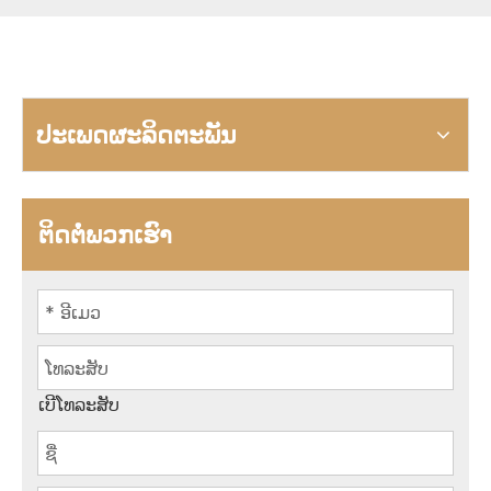
ປະເພດຜະລິດຕະພັນ
ຕິດຕໍ່ພວກເຮົາ
ເບີໂທລະສັບ