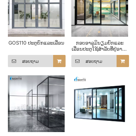
GOS110 ປະຕູຍົກແລະເລື່ອນ
ກອບອາລູມິນຽມຍົກແລະ
ເລື່ອນປະຕູໃຊ້ສໍາລັບທີ່ຢູ່ອາໄສ
ທີ່ທັນສະໄຫມ
ສອບຖາມ
ສອບຖາມ