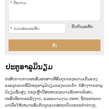
ສົ່ງ
ປະຕູອາລູມິນຽມ
ປະສົບການການຜະສົມຜະສານທີ່ສົມບູນຂອງຄວາມເຂັ້ມແຂງ
ແລະຮູບແບບທີ່ມີປະຕູອາລູມິນຽມຂອງພວກເຮົາ. ກໍ່ສ້າງຈາກອາລູ
ມິນຽມຊັ້ນສູງ, ປະຕູເຫຼົ່ານີ້ສະຫນອງຄວາມທົນທານພິເສດ,
ປະສິດທິພາບພະລັງງານ, ແລະຄວາມງາມ sleek. ຖືກອອກແບບ
ມາເພື່ອໃຫ້ເຫມາະສົມກັບຮູບແບບສະຖາປັດຕະຍະກໍາຕ່າງໆ,