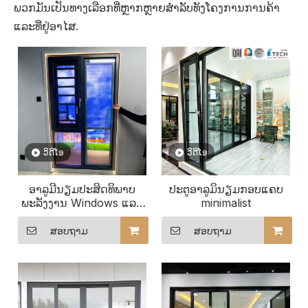
ພວກມັນເປັນທາງເລືອກທີ່ຫຼາກຫຼາຍສໍາລັບທັງໂຄງການການຄ້າ
ແລະທີ່ຢູ່ອາໄສ.
ວິດີໂອ
ວິດີໂອ
ອາລູມີນຽມປະສິດທິພາບ
ປະຕູອາລູມິນຽມກອບແຄບ
ພະລັງງານ Windows ແລະ
minimalist
ປະຕູ
ສອບຖາມ
ສອບຖາມ