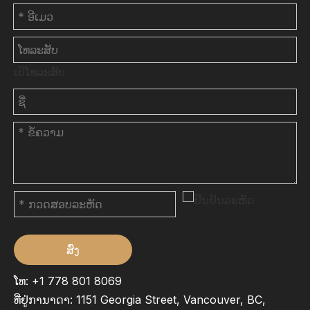
ເບີໂທລະສັບ
ສົ່ງ
ໂທ: +1 778 801 8069
ທີ່ຢູ່ການາດາ: 1151 Georgia Street, Vancouver, BC,