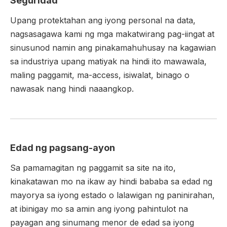
Seguridad
Upang protektahan ang iyong personal na data,
nagsasagawa kami ng mga makatwirang pag-iingat at
sinusunod namin ang pinakamahuhusay na kagawian
sa industriya upang matiyak na hindi ito mawawala,
maling paggamit, ma-access, isiwalat, binago o
nawasak nang hindi naaangkop.
Edad ng pagsang-ayon
Sa pamamagitan ng paggamit sa site na ito,
kinakatawan mo na ikaw ay hindi bababa sa edad ng
mayorya sa iyong estado o lalawigan ng paninirahan,
at ibinigay mo sa amin ang iyong pahintulot na
payagan ang sinumang menor de edad sa iyong