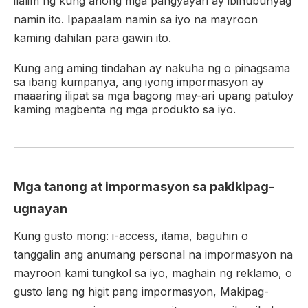
ilalim ng kung anong mga pangyayari ay ibinubunyag
namin ito. Ipapaalam namin sa iyo na mayroon
kaming dahilan para gawin ito.
Kung ang aming tindahan ay nakuha ng o pinagsama
sa ibang kumpanya, ang iyong impormasyon ay
maaaring ilipat sa mga bagong may-ari upang patuloy
kaming magbenta ng mga produkto sa iyo.
Mga tanong at impormasyon sa pakikipag-
ugnayan
Kung gusto mong: i-access, itama, baguhin o
tanggalin ang anumang personal na impormasyon na
mayroon kami tungkol sa iyo, maghain ng reklamo, o
gusto lang ng higit pang impormasyon, Makipag-