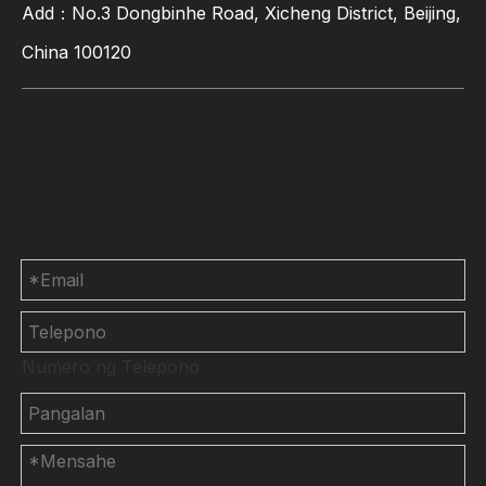
Add：No.3 Dongbinhe Road, Xicheng District, Beijing,
China 100120
Makipag-ugnayan sa
Amin
Numero ng Telepono