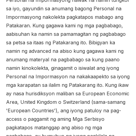
Personal na Impormasyong hawak na namin tungkol
sa iyo, gayundin sa anumang bagong Personal na
Impormasyong nakolekta pagkatapos mabago ang
Patakaran. Kung gagawa kami ng mga pagbabago,
aabisuhan ka namin sa pamamagitan ng pagbabago
sa petsa sa itaas ng Patakarang ito. Bibigyan ka
namin ng advanced na abiso kung gagawa kami ng
anumang materyal na pagbabago sa kung paano
namin kinokolekta, ginagamit o isiwalat ang iyong
Personal na Impormasyon na nakakaapekto sa iyong
mga karapatan sa ilalim ng Patakarang ito. Kung ikaw
ay nasa hurisdiksyon maliban sa European Economic
Area, United Kingdom o Switzerland (sama-samang
'European Countries'), ang iyong patuloy na pag-
access o paggamit ng aming Mga Serbisyo
pagkatapos matanggap ang abiso ng mga