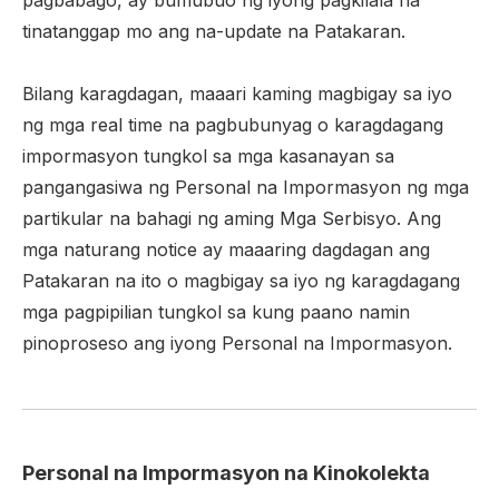
pagbabago, ay bumubuo ng iyong pagkilala na
tinatanggap mo ang na-update na Patakaran.
Bilang karagdagan, maaari kaming magbigay sa iyo
ng mga real time na pagbubunyag o karagdagang
impormasyon tungkol sa mga kasanayan sa
pangangasiwa ng Personal na Impormasyon ng mga
partikular na bahagi ng aming Mga Serbisyo. Ang
mga naturang notice ay maaaring dagdagan ang
Patakaran na ito o magbigay sa iyo ng karagdagang
mga pagpipilian tungkol sa kung paano namin
pinoproseso ang iyong Personal na Impormasyon.
Personal na Impormasyon na Kinokolekta