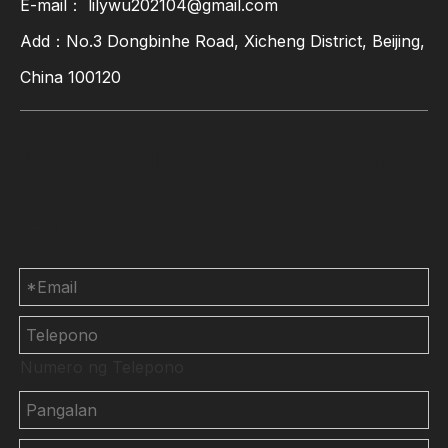
E-mail：
lilywu202104@gmail.com
Add：No.3 Dongbinhe Road, Xicheng District, Beijing,
China 100120
Makipag-ugnayan sa
Amin
Numero ng Telepono