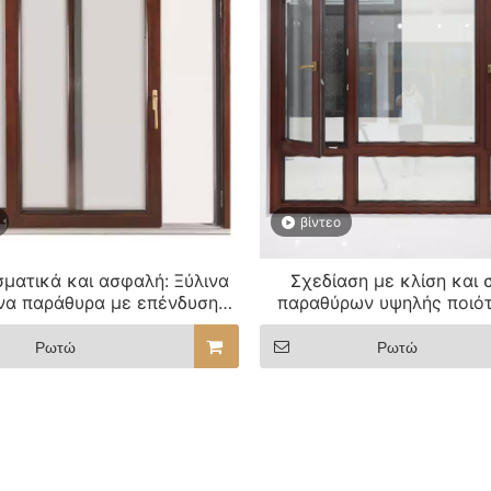
βίντεο
ματικά και ασφαλή: Ξύλινα
Σχεδίαση με κλίση και
να παράθυρα με επένδυση
παραθύρων υψηλής ποιό
ίου για κτίρια φιλοξενίας
επένδυση ξύλου από αλ
Εξερευνήστε σχέδια ξ
Ρωτώ
Ρωτώ
παραθύρων