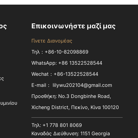
ος
Επικοινωνήστε μαζί μας
Γίνετε Διανομέας
Τηλ：+86-10-82098869
WhatsApp:
+86
13522528544
Wechat：+86-13522528544
ες
E-mail：
lilywu202104@gmail.com
Προσθήκη: No.3 Dongbinhe Road,
υμινίου
Xicheng District, Πεκίνο, Κίνα 100120
Τηλ: +1 778 801 8069
Καναδάς Διεύθυνση: 1151 Georgia