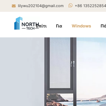

lilywu202104@gmail.com
+86 135225285

Σπίτι
Για
Windows
Πό