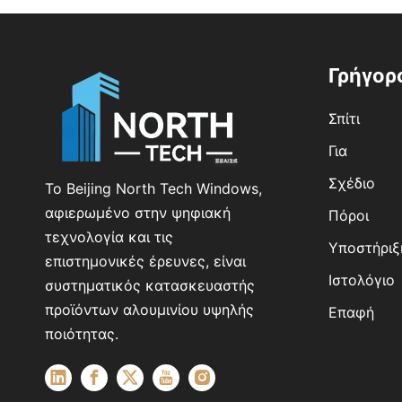
Γρήγορ
Σπίτι
Για
Σχέδιο
Το Beijing North Tech Windows,
αφιερωμένο στην ψηφιακή
Πόροι
τεχνολογία και τις
Υποστήριξ
επιστημονικές έρευνες, είναι
Ιστολόγιο
συστηματικός κατασκευαστής
προϊόντων αλουμινίου υψηλής
Επαφή
ποιότητας.