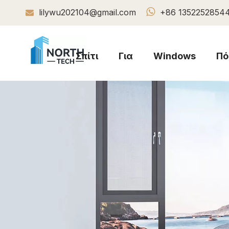

lilywu202104@gmail.com
+86 1352252854

Σπίτι
Για
Windows
Πό