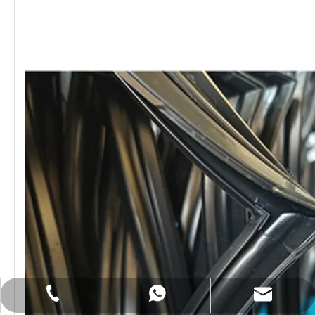
lilywu202104@gmail.com
+86- 13522528544
+86