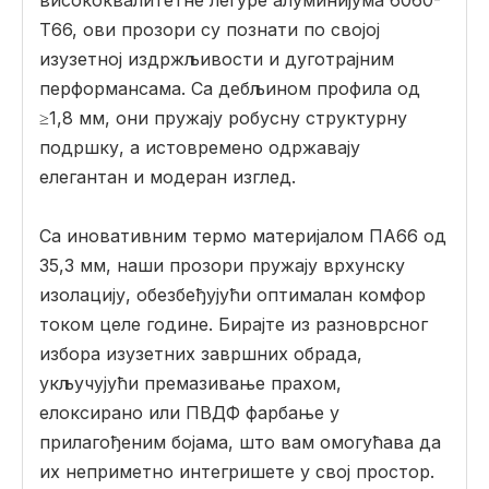
висококвалитетне легуре алуминијума 6060-
Т66, ови прозори су познати по својој
изузетној издржљивости и дуготрајним
перформансама. Са дебљином профила од
≥1,8 мм, они пружају робусну структурну
подршку, а истовремено одржавају
елегантан и модеран изглед.
Са иновативним термо материјалом ПА66 од
35,3 мм, наши прозори пружају врхунску
изолацију, обезбеђујући оптималан комфор
током целе године. Бирајте из разноврсног
избора изузетних завршних обрада,
укључујући премазивање прахом,
елоксирано или ПВДФ фарбање у
прилагођеним бојама, што вам омогућава да
их неприметно интегришете у свој простор.