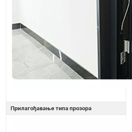
Прилагођавање типа прозора