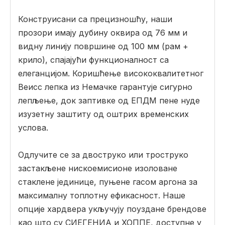
Конструисани са прецизношћу, наши
прозори имају дубину оквира од 76 мм и
видну линију површине од 100 мм (рам +
крило), спајајући функционалност са
елеганцијом. Коришћење висококвалитетног
Веисс лепка из Немачке гарантује сигурно
лепљење, док заптивке од ЕПДМ пене нуде
изузетну заштиту од оштрих временских
услова.
Одлучите се за двоструко или троструко
застакљене нискоемисионе изоловане
стаклене јединице, пуњене гасом аргона за
максималну топлотну ефикасност. Наше
опције хардвера укључују поуздане брендове
као што су СИЕГЕНИА и ХОППЕ, доступне у