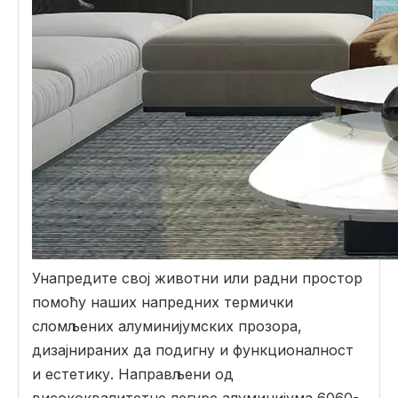
Унапредите свој животни или радни простор
помоћу наших напредних термички
сломљених алуминијумских прозора,
дизајнираних да подигну и функционалност
и естетику. Направљени од