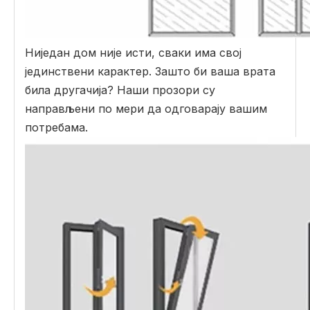
Ниједан дом није исти, сваки има свој
јединствени карактер. Зашто би ваша врата
била другачија? Наши прозори су
направљени по мери да одговарају вашим
потребама.