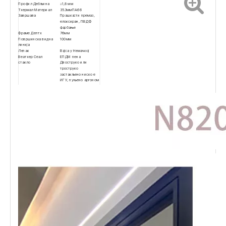
Профил Дебљина
≥1,8 мм
Тхермал Материал
35.3ммПА66
Завршава
Прашкасти премаз,
елоксиран, ПВДФ
фарбање
Фраме Дептх
76мм
Површинска видна
100мм
линија
Лепак
Вајса у Немачкој
Веатхер Сеал
ЕПДМ пена
стакло
Двоструко или
троструко
застакљено ниско е
ИГУ, пуњено аргоном
Хардвер
СИЕГЕНИА, ХОППЕ
Одводњавање
Хидден Холе Драинаг
Стилови
Прозор тенде,
прозорски прозор,
фиксни
прозора
，
прозор у облику
Опције екрана за
Мрежа од
грешке
фибергласа, челична
мрежа
Постоје две опције
видљива шарка и
скривена шарка