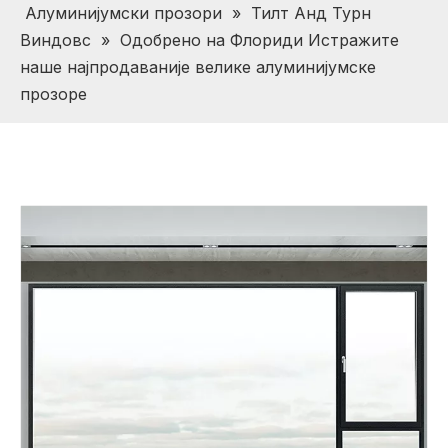
Алуминијумски прозори
»
Тилт Анд Турн
Виндовс
»
Одобрено на Флориди Истражите
наше најпродаваније велике алуминијумске
прозоре