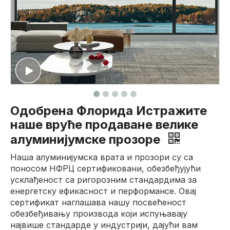
Одобрена Флорида Истражите
наше вруће продаване велике
алуминијумске прозоре
Наша алуминијумска врата и прозори су са
поносом НФРЦ сертификовани, обезбеђујући
усклађеност са ригорозним стандардима за
енергетску ефикасност и перформансе. Овај
сертификат наглашава нашу посвећеност
обезбеђивању производа који испуњавају
највише стандарде у индустрији, дајући вам