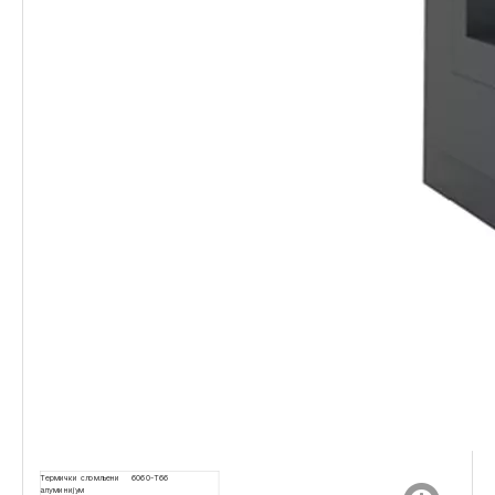
Термички сломљени
6060-Т66
алуминијум