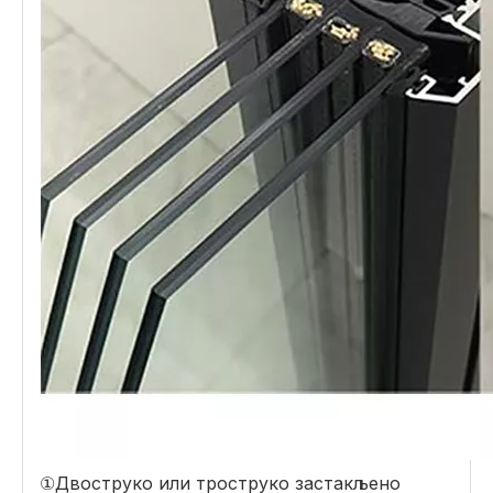
①Двоструко или троструко застакљено