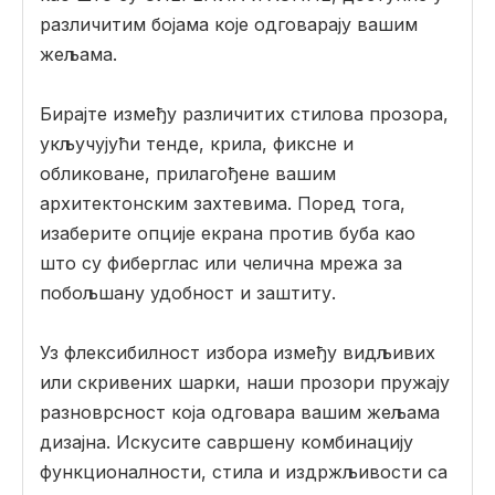
различитим бојама које одговарају вашим
жељама.
Бирајте између различитих стилова прозора,
укључујући тенде, крила, фиксне и
обликоване, прилагођене вашим
архитектонским захтевима. Поред тога,
изаберите опције екрана против буба као
што су фиберглас или челична мрежа за
побољшану удобност и заштиту.
Уз флексибилност избора између видљивих
или скривених шарки, наши прозори пружају
разноврсност која одговара вашим жељама
дизајна. Искусите савршену комбинацију
функционалности, стила и издржљивости са