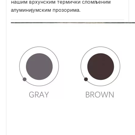
нашим врхунским термички сломљеним
алуминијумским прозорима.