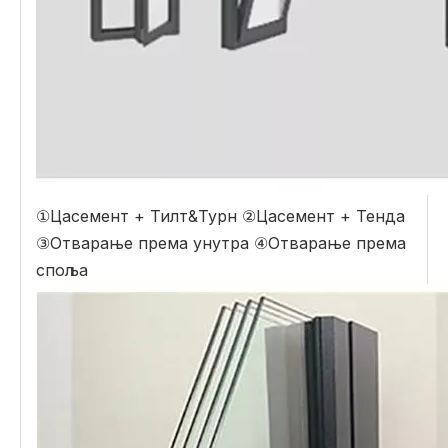
①Цасемент + Тилт&Турн ②Цасемент + Тенда
③Отварање према унутра ④Отварање према
споља