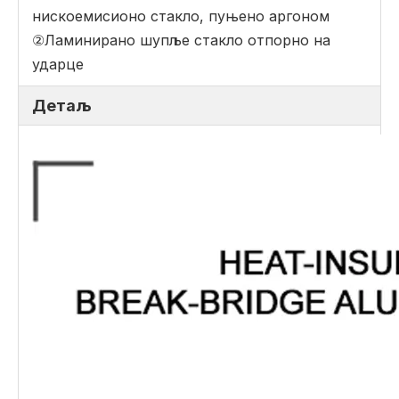
нискоемисионо стакло, пуњено аргоном
②Ламинирано шупље стакло отпорно на
ударце
Детаљ