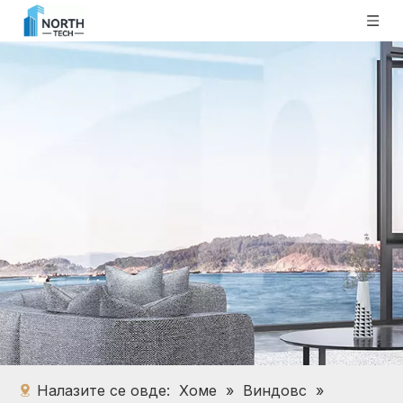
Налазите се овде:
Хоме
»
Виндовс
»