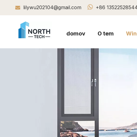

lilywu202104@gmail.com
+86 1352252854

domov
O tem
Win