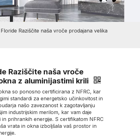
Floride Raziščite naša vroče prodajana velika
de Raziščite naša vroče
kna z aluminijastimi krili
 okna so ponosno certificirana z NFRC, kar
gimi standardi za energetsko učinkovitost in
 poudarja našo zavezanost k zagotavljanju
išjim industrijskim merilom, kar vam daje
 in prihrankih energije. S certifikatom NFRC
a vrata in okna izboljšala vaš prostor in
ergije.