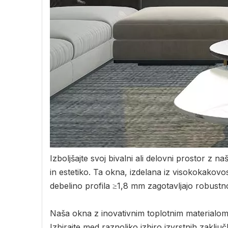
Izboljšajte svoj bivalni ali delovni prostor z 
in estetiko. Ta okna, izdelana iz visokokakovos
debelino profila ≥1,8 mm zagotavljajo robustn
Naša okna z inovativnim toplotnim materialom 
Izbirajte med raznoliko izbiro izvrstnih zakl