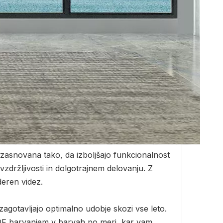
so zasnovana tako, da izboljšajo funkcionalnost
vzdržljivosti in dolgotrajnem delovanju. Z
deren videz.
agotavljajo optimalno udobje skozi vse leto.
PVDF barvanjem v barvah po meri, kar vam