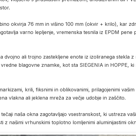
stor.
bino okvirja 76 mm in višino 100 mm (okvir + krilo), kar z
gotavlja varno lepljenje, vremenska tesnila iz EPDM pene p
za dvojno ali trojno zastekljene enote iz izoliranega stekla
 vredne blagovne znamke, kot sta SIEGENIA in HOPPE, ki so
markizami, krili, fiksnimi in oblikovanimi, prilagojenimi vaš
na vlakna ali jeklena mreža za večje udobje in zaščito.
imi tečaji naša okna zagotavljajo vsestranskost, ki ustreza v
sti z našimi vrhunskimi toplotno lomljenimi aluminijastimi okn