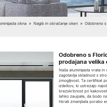
uminijasta okna
»
Nagib in obračanje oken
»
Odobreno s 
Odobreno s Flori
prodajana velika o
Naša aluminijasta vrata in
zagotavlja skladnost s stro
zmogljivost. Ta certifikat
izdelkov, ki ustrezajo najv
brezskrbnost pri kakovosti
lahko zaupate, da bodo naš
hkrati zmanjšala porabo en