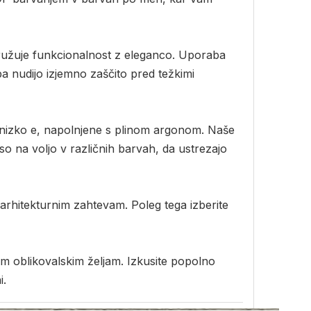
družuje funkcionalnost z eleganco. Uporaba
a nudijo izjemno zaščito pred težkimi
 z nizko e, napolnjene s plinom argonom. Naše
 na voljo v različnih barvah, da ustrezajo
im arhitekturnim zahtevam. Poleg tega izberite
ašim oblikovalskim željam. Izkusite popolno
i.