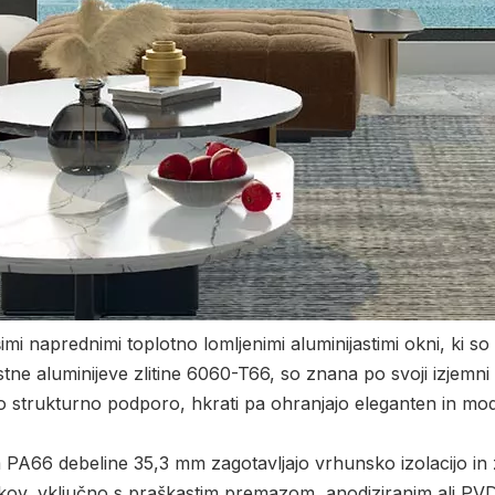
našimi naprednimi toplotno lomljenimi aluminijastimi okni, ki 
tne aluminijeve zlitine 6060-T66, so znana po svoji izjemni 
o strukturno podporo, hkrati pa ohranjajo eleganten in mo
PA66 debeline 35,3 mm zagotavljajo vrhunsko izolacijo in z
jučkov, vključno s praškastim premazom, anodiziranim ali 