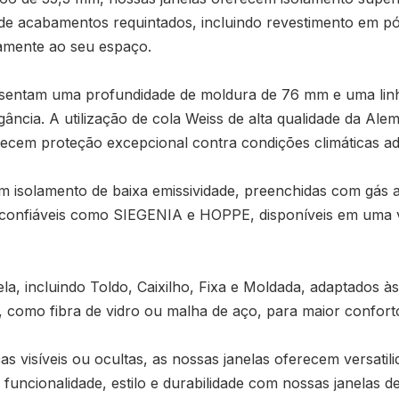
a de acabamentos requintados, incluindo revestimento em 
tamente ao seu espaço.
esentam uma profundidade de moldura de 76 mm e uma linh
gância. A utilização de cola Weiss de alta qualidade da 
cem proteção excepcional contra condições climáticas ad
om isolamento de baixa emissividade, preenchidas com gás a
onfiáveis ​​como SIEGENIA e HOPPE, disponíveis em uma v
ela, incluindo Toldo, Caixilho, Fixa e Moldada, adaptados à
s, como fibra de vidro ou malha de aço, para maior confort
as visíveis ou ocultas, as nossas janelas oferecem versati
 funcionalidade, estilo e durabilidade com nossas janelas