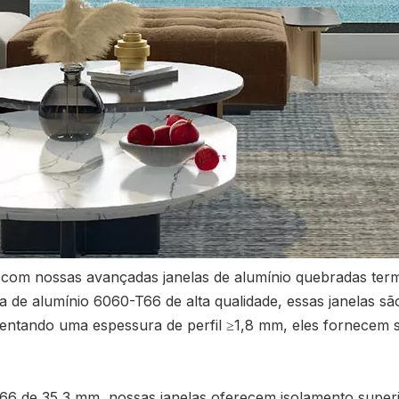
 com nossas avançadas janelas de alumínio quebradas term
iga de alumínio 6060-T66 de alta qualidade, essas janelas s
ntando uma espessura de perfil ≥1,8 mm, eles fornecem 
6 de 35,3 mm, nossas janelas oferecem isolamento superio