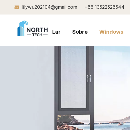
lilywu202104@gmail.com
+86 13522528544

Lar
Sobre
Windows