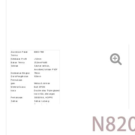
Aluminium Patah
6060-T66
Terma
Ketebalan Profil
≥1.8mm
Bahan Terma
35.3mmPA66
Selesai
Salutan serbuk,
Anodized, lukisan PVDF
Kedalaman Bingkai
76mm
Garis Penglihatan
100mm
Permukaan
gam
Weiss di Jerman
Meterai Cuaca
Buih EPDM
kaca
Double atau Triple glazed
low e IGU, diisi argon
Perkakasan
SIEGENIA, HOPPE
Saliran
Saliran Lubang
Tersembunyi
Gaya
Tingkap Awning,
Tingkap Casement,
Tetap
Tingkap
，
Tingkap Berbentuk
Pilihan Skrin pepijat
Mesh gentian kaca, Mesh
keluli
Terdapat dua pilihan
engsel kelihatan dan
engsel tersembunyi