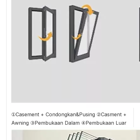
①Casement + Condongkan&Pusing ②Casment +
Awning ③Pembukaan Dalam ④Pembukaan Luar