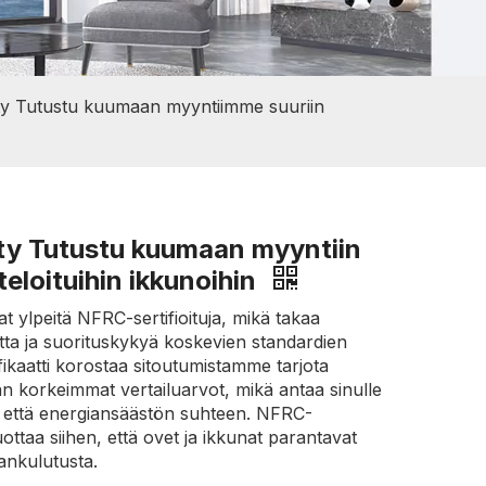
ty Tutustu kuumaan myyntiimme suuriin
ty Tutustu kuumaan myyntiin
teloituihin ikkunoihin
at ylpeitä NFRC-sertifioituja, mikä takaa
tta ja suorituskykyä koskevien standardien
ikaatti korostaa sitoutumistamme tarjota
alan korkeimmat vertailuarvot, mikä antaa sinulle
 että energiansäästön suhteen. NFRC-
luottaa siihen, että ovet ja ikkunat parantavat
iankulutusta.