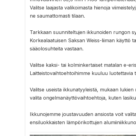
Valitse laajasta valikoimasta hienoja viimeist
ne saumattomasti tilaan.
Tarkkaan suunniteltujen ikkunoiden rungon sy
Korkealaatuisen Saksan Weiss-liiman käyttö ta
sääolosuhteita vastaan.
Valitse kaksi- tai kolminkertaiset matalan e-e
Laitteistovaihtoehtoihimme kuuluu luotettavia
Valitse useista ikkunatyyleistä, mukaan lukien 
valita ongelmanäyttövaihtoehtoja, kuten lasik
Ikkunojemme joustavuuden ansiosta voit valita n
ensiluokkaisten lämpörikottujen alumiiniikkuno