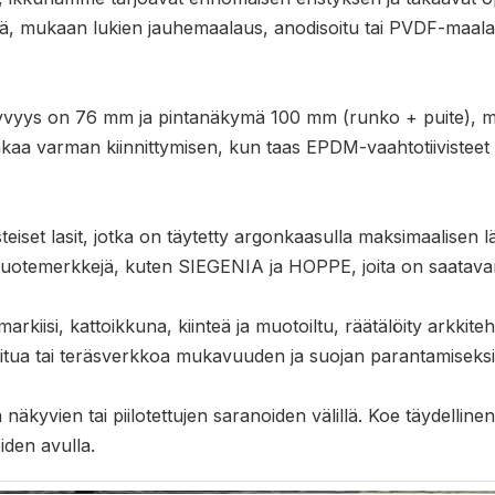
elyjä, mukaan lukien jauhemaalaus, anodisoitu tai PVDF-maala
vyys on 76 mm ja pintanäkymä 100 mm (runko + puite), mikä
kaa varman kiinnittymisen, kun taas EPDM-vaahtotiivisteet 
risteiset lasit, jotka on täytetty argonkaasulla maksimaalis
 tuotemerkkejä, kuten SIEGENIA ja HOPPE, joita on saatava
markiisi, kattoikkuna, kiinteä ja muotoiltu, räätälöity arkkit
uitua tai teräsverkkoa mukavuuden ja suojan parantamiseksi
äkyvien tai piilotettujen saranoiden välillä. Koe täydellinen
iden avulla.