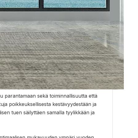
eltu parantamaan sekä toiminnallisuutta että
tuja poikkeuksellisesta kestävyydestään ja
isen tuen säilyttäen samalla tyylikkään ja
 optimaalisen mukavuuden ympäri vuoden.