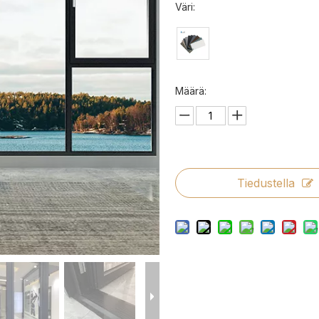
Väri:
Määrä:
Tiedustella