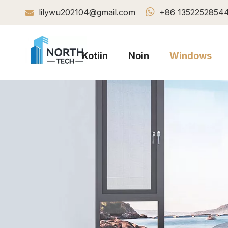

lilywu202104@gmail.com
+86 1352252854

Kotiin
Noin
Windows