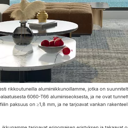
isesti rikkoutuneilla alumiiniikkunoillamme, jotka on suunnit
ealaatuisesta 6060-T66 alumiiniseoksesta, ja ne ovat tunnet
fiilin paksuus on ≥1,8 mm, ja ne tarjoavat vankan rakenteell
, ikkunamme tarjoavat erinomaisen eristyksen ja takaavat