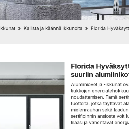
 ikkunat
»
Kallista ja käännä ikkunoita
»
Florida Hyväksyt
Florida Hyväksyt
suuriin alumiiniko
Alumiiniovet ja -ikkunat ov
tiukkojen energiatehokkuu
noudattamisen. Tämä sertif
tuotteita, jotka täyttävät 
mielenrauhan sekä laadun
sertifioinnin ansiosta voit 
tilaasi ja vähentävät energ