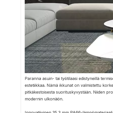
Paranna asuin- tai työtilaasi edistyneillä term
estetiikkaa. Nämä ikkunat on valmistettu kork
pitkäkestoisesta suorituskyvystään. Niiden pro
modernin ulkonäön.
Innovatiivinen 35,3 mm PA66-lämpömateriaali