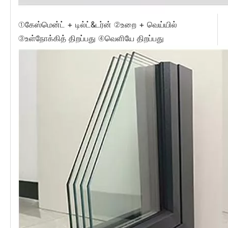
①கேஸ்மென்ட் + டில்ட்&டர்ன் ②உறை + வெய்யில்
③உள்நோக்கித் திறப்பது ④வெளியே திறப்பது