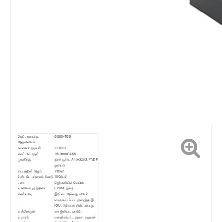
வெப்ப உடைந்த
6060-T66
அலுமினியம்
சுயவிவர தடிமன்
≥1.8மிமீ
வெப்ப பொருள்
35.3mmPA66
முடிகிறது
தூள் பூச்சு, Anodized, PVDF
ஓவியம்
சட்டத்தின் ஆழம்
76மிமீ
மேற்பரப்பு பார்வைக் கோடு
100மி.மீ
பசை
ஜெர்மனியில் வெயிஸ்
வானிலை முத்திரை
EPDM நுரை
கண்ணாடி
இரட்டை அல்லது டிரிபிள்
மெருகூட்டப்பட்ட குறைந்த இ
IGU, ஆர்கான் நிரப்பப்பட்டது
வன்பொருள்
சைஜீனியா, ஹாப்பே
வடிகால்
மறைக்கப்பட்ட துளை வடிகால்