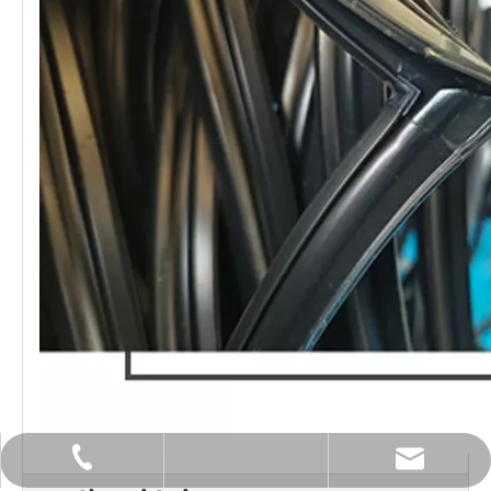
lilywu202104@gmail.com
+86 13522528544
+86-