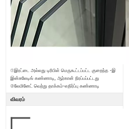
①இரட்டை அல்லது டிரிபிள் மெருகூட்டப்பட்ட குறைந்த -இ
இன்சுலேடிங் கண்ணாடி, ஆர்கான் நிரப்பப்பட்டது
②லேமினேட் வெற்று தாக்கம்-எதிர்ப்பு கண்ணாடி
விவரம்