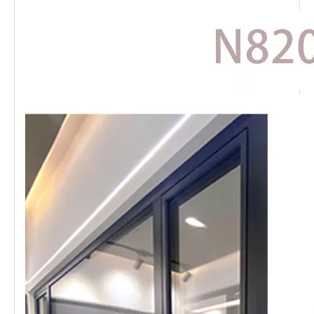
பாணிகள்
வெய்யில் ஜன்னல், உறை
ஜன்னல்,
நிலையான
ஜன்னல்
，
வடிவ ஜன்னல்
பிழை திரை விருப்பங்கள்
கண்ணாடியிழை மெஷ், ஸ்டீல்
மெஷ்
இரண்டு விருப்பங்கள்
தெரியும் கீல் மற்றும்
உள்ளன
மறைக்கப்பட்ட கீல்