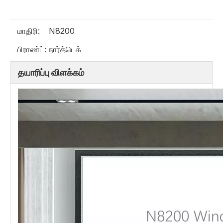
மாதிரி:
N8200
பிராண்ட்:
நார்த்டெக்
தயாரிப்பு விளக்கம்