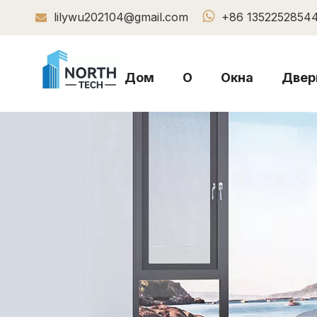

lilywu202104@gmail.com
+86 1352252854

Дом
О
Окна
Двер