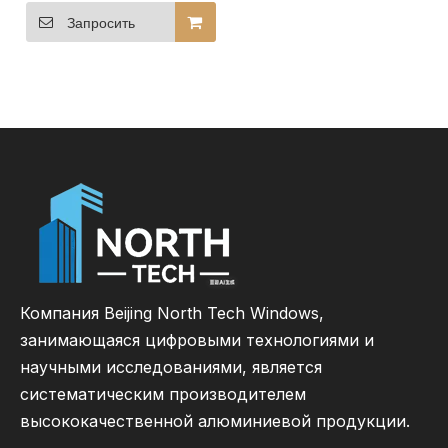
складное окно с
двустворчатым
Запросить
стеклом для
современных
помещений
Компания Beijing North Tech Windows,
занимающаяся цифровыми технологиями и
научными исследованиями, является
систематическим производителем
высококачественной алюминиевой продукции.