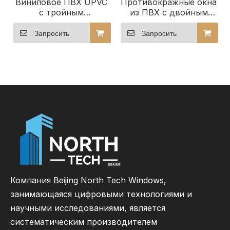
Виниловое ПВХ UPVC
Противокражные окна
с тройным
из ПВХ с двойным
остеклением
тройным остеклением
распашное окно
и створкой из ПВХ.
Запросить
Запросить
Компания Beijing North Tech Windows,
занимающаяся цифровыми технологиями и
научными исследованиями, является
систематическим производителем