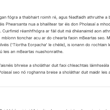
gan fógra a thabhairt roimh ré, agus féadfaidh athruithe a 
s Phearsanta nua a bhailítear tar éis don Pholasaí a mhodh
ú. Cuirfimid réamhfhógra ar fáil duit má dhéanaimid aon athr
 mbíonn tionchar acu ar do chearta faoin mBeartas seo. Má 
éis ('Tíortha Eorpacha' le chéile), is ionann do rochtain 
tú leis an mBeartas nuashonraithe.
faisnéis bhreise a sholáthar duit faoi chleachtais láimhse
bPolasaí seo nó roghanna breise a sholáthar duit maidir leis