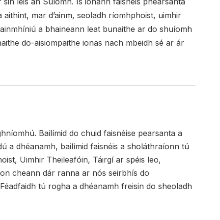
ar sin leis an Suíomh. Is ionann faisnéis phearsanta
 aithint, mar d’ainm, seoladh ríomhphoist, uimhir
 sainmhíniú a bhaineann leat bunaithe ar do shuíomh
naithe do-aisiompaithe ionas nach mbeidh sé ar ár
hníomhú. Bailímid do chuid faisnéise pearsanta a
dú a dhéanamh, bailímid faisnéis a sholáthraíonn tú
st, Uimhir Theileafóin, Táirgí ar spéis leo,
haon cheann dár ranna ar nós seirbhís do
. Féadfaidh tú rogha a dhéanamh freisin do sheoladh