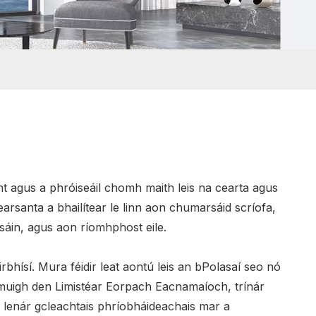
nnt agus a phróiseáil chomh maith leis na cearta agus
arsanta a bhailítear le linn aon chumarsáid scríofa,
asáin, agus aon ríomhphost eile.
bhísí. Mura féidir leat aontú leis an bPolasaí seo nó
lasmuigh den Limistéar Eorpach Eacnamaíoch, trínár
us lenár gcleachtais phríobháideachais mar a