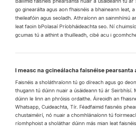
Bailímid faisnéis phearsanta nuair a úsáideann tú ár S
go ginearálta agus aon fhaisnéis a bhaineann leat, a
theileafóin agus seoladh. Athraíonn an sainmhíniú a
leat faoin bPolasaí Príobháideachta seo. Ní chuimsí
gcumas tú a aithint a thuilleadh, cibé acu i gcomhchea
I measc na gcineálacha faisnéise pearsanta a 
Faisnéis a sholáthraíonn tú go díreach agus go deo
thugann tú dúinn nuair a úsáideann tú ár Seirbhísí.
dúinn le linn an phróisis ordaithe. Áireoidh an fhai
Whatsapp, Cuideachta, Tír. Féadfaimid faisnéis phea
chustaiméirí, nó nuair a chomhlánaíonn tú foirmeach
ríomhphoist a sholáthar dúinn más mian leat faisnéis a 