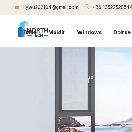

lilywu202104@gmail.com
+86 1352252854

Baile
Maidir
Windows
Doirse