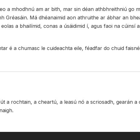
 a mhodhnú am ar bith, mar sin déan athbhreithniú go minic 
mh Gréasáin. Má dhéanaimid aon athruithe ar ábhar an bheart
las a bhailímid, conas a úsáidimid í, agus faoi na cúinsí a no
 é a chumasc le cuideachta eile, féadfar do chuid faisnéise
út a rochtain, a cheartú, a leasú nó a scriosadh, gearán a c
naigh.