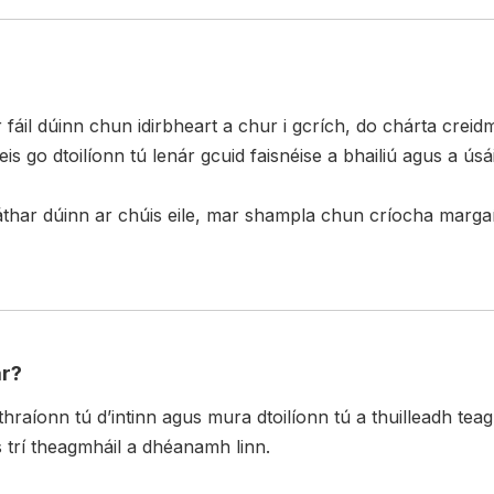
r fáil dúinn chun idirbheart a chur i gcrích, do chárta cr
is go dtoilíonn tú lenár gcuid faisnéise a bhailiú agus a ús
thar dúinn ar chúis eile, mar shampla chun críocha margaíoch
ar?
athraíonn tú d’intinn agus mura dtoilíonn tú a thuilleadh tea
as trí theagmháil a dhéanamh linn.