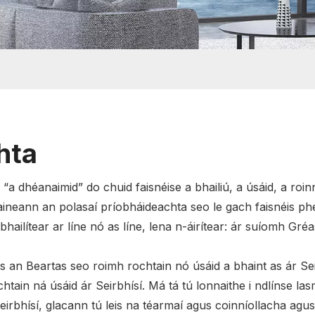
hta
“a dhéanaimid” do chuid faisnéise a bhailiú, a úsáid, a roi
Baineann an polasaí príobháideachta seo le gach faisnéis phe
hailítear ar líne nó as líne, lena n-áirítear: ár suíomh Gré
s an Beartas seo roimh rochtain nó úsáid a bhaint as ár Seir
ochtain ná úsáid ár Seirbhísí. Má tá tú lonnaithe i ndlínse 
 seirbhísí, glacann tú leis na téarmaí agus coinníollacha ag