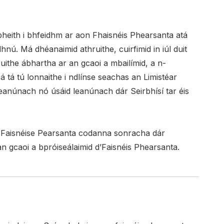
bheith i bhfeidhm ar aon Fhaisnéis Phearsanta atá
nú. Má dhéanaimid athruithe, cuirfimid in iúl duit
uithe ábhartha ar an gcaoi a mbailímid, a n-
tá tú lonnaithe i ndlínse seachas an Limistéar
leanúnach nó úsáid leanúnach dár Seirbhísí tar éis
ála Faisnéise Pearsanta codanna sonracha dár
 an gcaoi a bpróiseálaimid d’Faisnéis Phearsanta.