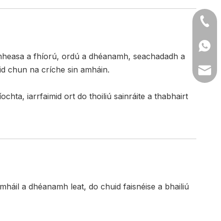
+86- 
+86 1
eidmheasa a fhíorú, ordú a dhéanamh, seachadadh a
áid chun na críche sin amháin.
lilyw
ta, iarrfaimid ort do thoiliú sainráite a thabhairt
gmháil a dhéanamh leat, do chuid faisnéise a bhailiú