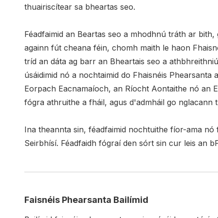
thuairiscítear sa bheartas seo.
Féadfaimid an Beartas seo a mhodhnú tráth ar bith, 
againn fút cheana féin, chomh maith le haon Fhaisnéi
tríd an dáta ag barr an Bheartais seo a athbhreithni
úsáidimid nó a nochtaimid do Fhaisnéis Phearsanta a
Eorpach Eacnamaíoch, an Ríocht Aontaithe nó an Eilv
fógra athruithe a fháil, agus d'admháil go nglacann 
Ina theannta sin, féadfaimid nochtuithe fíor-ama nó 
Seirbhísí. Féadfaidh fógraí den sórt sin cur leis an 
Faisnéis Phearsanta Bailímid