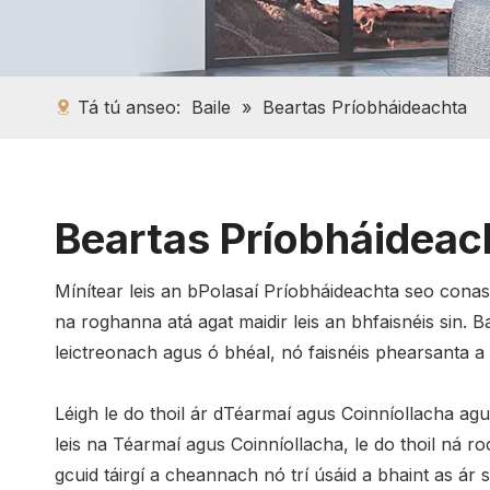
Tá tú anseo:
Baile
»
Beartas Príobháideachta
Beartas Príobháideac
Mínítear leis an bPolasaí Príobháideachta seo conas 
na roghanna atá agat maidir leis an bhfaisnéis sin. 
leictreonach agus ó bhéal, nó faisnéis phearsanta a b
Léigh le do thoil ár dTéarmaí agus Coinníollacha agu
leis na Téarmaí agus Coinníollacha, le do thoil ná r
gcuid táirgí a cheannach nó trí úsáid a bhaint as ár