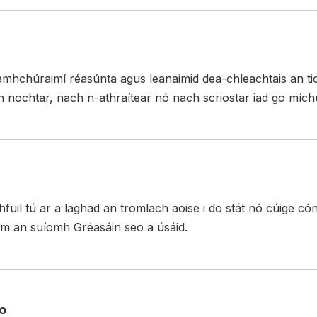
mhchúraimí réasúnta agus leanaimid dea-chleachtais an tion
h nochtar, nach n-athraítear nó nach scriostar iad go míchu
hfuil tú ar a laghad an tromlach aoise i do stát nó cúige cón
am an suíomh Gréasáin seo a úsáid.
o