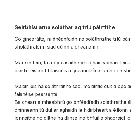
Seirbhísí arna soláthar ag tríú páirtithe
Go ginearálta, ní dhéanfaidh na soláthraithe tríú pái
sholáthraíonn siad dúinn a dhéanamh.
Mar sin féin, tá a bpolasaithe príobháideachais féin ag
maidir leis an bhfaisnéis a gceanglaítear orainn a sh
Maidir leis na soláthraithe seo, molaimid duit a bpol
faisnéise pearsanta.
Ba cheart a mheabhrú go bhféadfadh soláthraithe áiri
chinneann tú dul ar aghaidh le hidirbheart a éilíonn sei
lonnaithe nó dlíthe na dlínse ina bhfuil a shaoráidí l