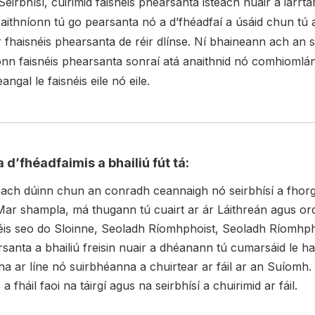
eirbhísí, cuirimid faisnéis phearsanta isteach nuair a iarrt
 aithníonn tú go pearsanta nó a d’fhéadfaí a úsáid chun tú a
r fhaisnéis phearsanta de réir dlínse. Ní bhaineann ach an
onn faisnéis phearsanta sonraí atá anaithnid nó comhiomlá
ngal le faisnéis eile nó eile.
d’fhéadfaimis a bhailiú fút tá:
nach dúinn chun an conradh ceannaigh nó seirbhísí a fhorg
 Mar shampla, má thugann tú cuairt ar ár Láithreán agus or
snéis seo do Sloinne, Seoladh Ríomhphoist, Seoladh Ríomhphoi
rsanta a bhailiú freisin nuair a dhéanann tú cumarsáid le 
a ar líne nó suirbhéanna a chuirtear ar fáil ar an Suíomh
fháil faoi na táirgí agus na seirbhísí a chuirimid ar fáil.