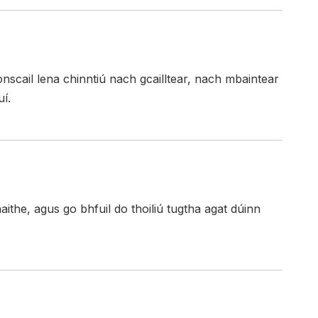
scail lena chinntiú nach gcailltear, nach mbaintear
í.
aithe, agus go bhfuil do thoiliú tugtha agat dúinn