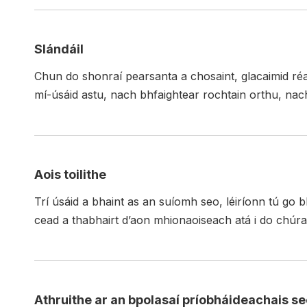
Slándáil
Chun do shonraí pearsanta a chosaint, glacaimid réa
mí-úsáid astu, nach bhfaightear rochtain orthu, nac
Aois toilithe
Trí úsáid a bhaint as an suíomh seo, léiríonn tú go b
cead a thabhairt d’aon mhionaoiseach atá i do chúr
Athruithe ar an bpolasaí príobháideachais se