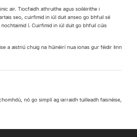
air. Tiocfaidh athruithe agus soiléirithe i
ais seo, cuirfimid in iúl duit anseo go bhfuil sé
chtaimid í. Cuirfimid in iúl duit go bhfuil cúis
 a aistriú chuig na húinéirí nua ionas gur féidir linn
homhdú, nó go simplí ag iarraidh tuilleadh faisnéise,