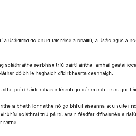
rtí a úsáidimid do chuid faisnéise a bhailiú, a úsáid agus a 
 soláthraithe seirbhíse tríú páirtí áirithe, amhail geataí íoc
oláthar dóibh le haghaidh d’idirbhearta ceannaigh.
asaithe príobháideachais a léamh go cúramach ionas gur féidi
the a bheith lonnaithe nó go bhfuil áiseanna acu suite i ndl
rbhísí soláthraí tríú páirtí, ansin féadfar d’fhaisnéis a rialú
onnaithe.