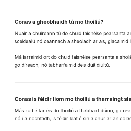
Conas a gheobhaidh tú mo thoiliú?
Nuair a chuireann tú do chuid faisnéise pearsanta a
sceidealú nó ceannach a sheoladh ar ais, glacaimid le
Má iarraimid ort do chuid faisnéise pearsanta a sholá
go díreach, nó tabharfaimid deis duit diúltú.
Conas is féidir liom mo thoiliú a tharraingt si
Más rud é tar éis do thoiliú a thabhairt dúinn, go n-
nó í a nochtadh, is féidir leat é sin a chur ar an eol