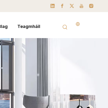
Blag
Teagmháil