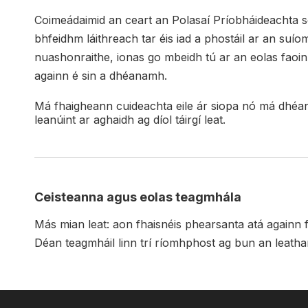
Coimeádaimid an ceart an Polasaí Príobháideachta seo
bhfeidhm láithreach tar éis iad a phostáil ar an suío
nuashonraithe, ionas go mbeidh tú ar an eolas faoin eo
againn é sin a dhéanamh.
Má fhaigheann cuideachta eile ár siopa nó má dhéantar
leanúint ar aghaidh ag díol táirgí leat.
Ceisteanna agus eolas teagmhála
Más mian leat: aon fhaisnéis phearsanta atá againn f
Déan teagmháil linn trí ríomhphost ag bun an leatha