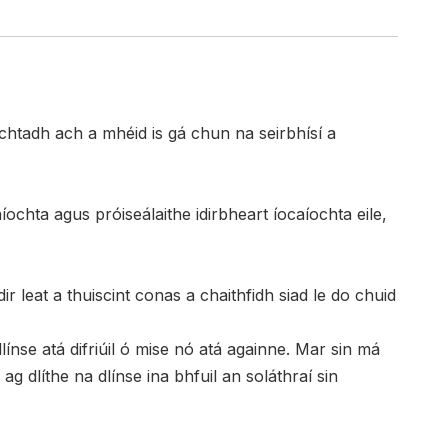
nochtadh ach a mhéid is gá chun na seirbhísí a
aíochta agus próiseálaithe idirbheart íocaíochta eile,
r leat a thuiscint conas a chaithfidh siad le do chuid
ínse atá difriúil ó mise nó atá againne. Mar sin má
 ag dlíthe na dlínse ina bhfuil an soláthraí sin