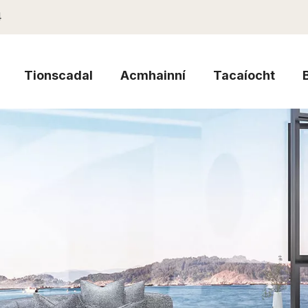
4
Tionscadal
Acmhainní
Tacaíocht