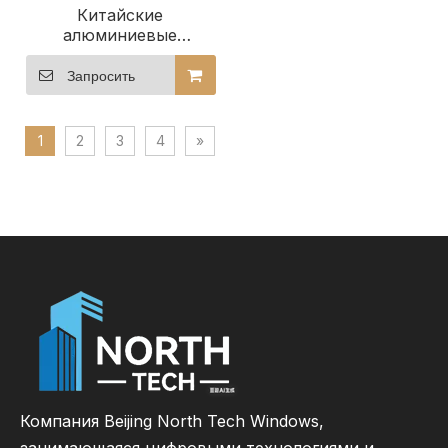
Китайские
алюминиевые
раздвижные двери с
подъемником-
Запросить
гармошкой на
продажу
1
2
3
4
»
Компания Beijing North Tech Windows,