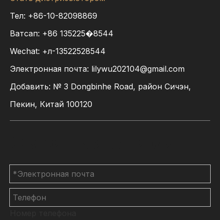
Тел: +86-10-82098869
Ватсап:
+86
135225�8544
Wechat: +л-13522528544
Электронная почта:
lilywu202104@gmail.com
Добавить: № 3 Dongbinhe Road, район Сичэн,
Пекин, Китай 100120
Связаться с нами
Номер телефона