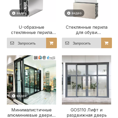
видео
видео
U-образные
Стеклянные перила
стеклянные перила
для обуви
для наружного
современного
балкона для офиса/
дизайна премиум-
Запросить
Запросить
виллы
класса
видео
Минималистичные
GOS110 Лифт и
алюминиевые двери с
раздвижная дверь