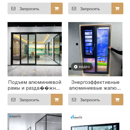
узкой рамой
Запросить
Запросить
видео
Подъем алюминиевой
Энергоэффективные
рамы и раздв��жные
алюминиевые жалюзи
двери, используемые
для окон и дверей
для современных
Запросить
Запросить
жилых домов