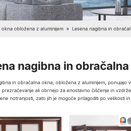
 okna obložena z aluminijem
»
Lesena nagibna in obrača
na nagibna in obračalna
ibna in obračalna okna, obložena z aluminijem, ponujajo vs
 prezračevanje ali obrnejo za enostavno čiščenje in vzdrževa
sene notranjosti, zato jih je mogoče prilagoditi po velikosti 