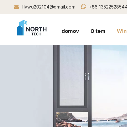

lilywu202104@gmail.com
+86 1352252854

domov
O tem
Win