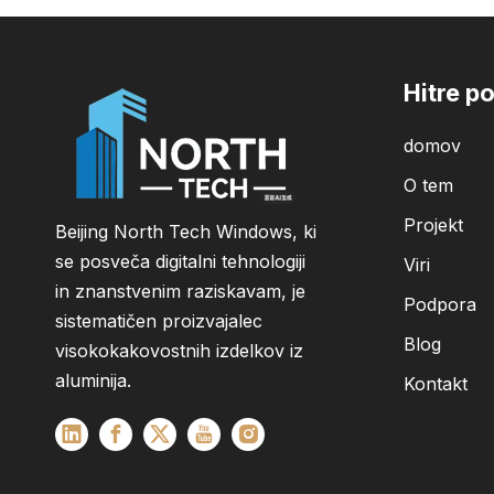
Hitre p
domov
O tem
Projekt
Beijing North Tech Windows, ki
se posveča digitalni tehnologiji
Viri
in znanstvenim raziskavam, je
Podpora
sistematičen proizvajalec
Blog
visokokakovostnih izdelkov iz
aluminija.
Kontakt