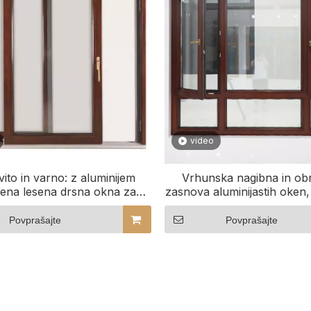
video
ito in varno: z aluminijem
Vrhunska nagibna in ob
ena lesena drsna okna za
zasnova aluminijastih oken
gostinske zgradbe
z lesom Raziščite zasnov
oken
Povprašajte
Povprašajte