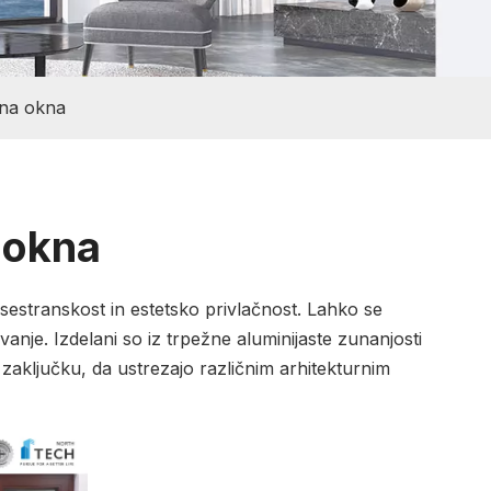
lna okna
 okna
estranskost in estetsko privlačnost. Lahko se
nje. Izdelani so iz trpežne aluminijaste zunanjosti
in zaključku, da ustrezajo različnim arhitekturnim