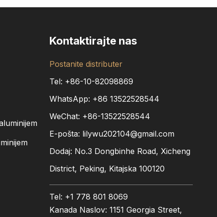
Kontaktirajte nas
Postanite distributer
Tel: +86-10-82098869
WhatsApp:
+86
13522528544
WeChat: +86-13522528544
aluminijem
E-pošta:
lilywu202104@gmail.com
minijem
Dodaj: No.3 Dongbinhe Road, Xicheng
District, Peking, Kitajska 100120
Tel: +1 778 801 8069
Kanada Naslov: 1151 Georgia Street,