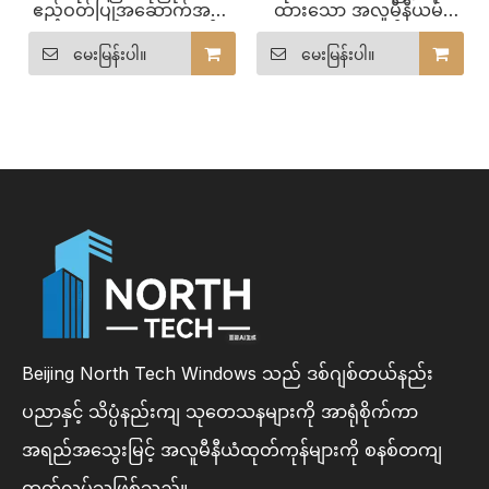
ဧည့်ဝတ်ပြုအဆောက်အအုံ
ထားသော အလူမီနီယမ်
များအတွက် အလူမီနီယမ်-
Windows Tilt နှင့် Turn
ကပ်ထားသော သစ်သား
Design သစ်သား Window
မေးမြန်းပါ။
မေးမြန်းပါ။
လျှောပြတင်းပေါက်
ဒီဇိုင်းများကို လေ့လာပါ။
Beijing North Tech Windows သည် ဒစ်ဂျစ်တယ်နည်း
ပညာနှင့် သိပ္ပံနည်းကျ သုတေသနများကို အာရုံစိုက်ကာ
အရည်အသွေးမြင့် အလူမီနီယံထုတ်ကုန်များကို စနစ်တကျ
ထုတ်လုပ်သူဖြစ်သည်။