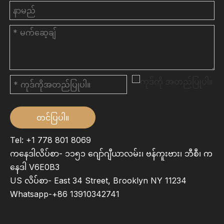
တင်ပြပါ။
Tel: +1 778 801 8069
ကနေဒါလိပ်စာ- ၁၁၅၁ ဂျော်ဂျီယာလမ်း၊ ဗန်ကူးဗား၊ ဘီစီ၊ က
နေဒါ V6E0B3
US လိပ်စာ- East 34 Street, Brooklyn NY 11234
Whatsapp-
+86 13910342741