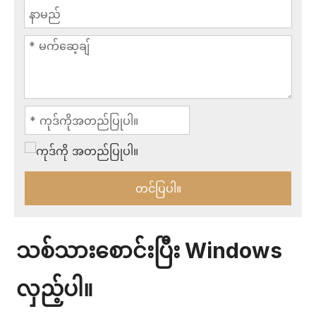
တင်ပြပါ။
သစ်သားစောင်းပြီး Windows
လှည့်ပါ။