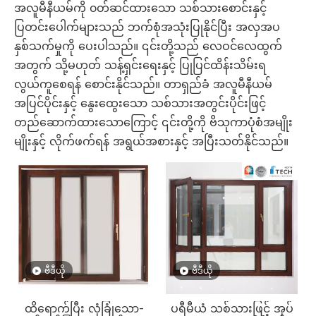
အလူမီနီယမ်ကို ၀တ်ဆင်ထားသော သစ်သားစောင်းနှင့်
ပြတင်းပေါက်များသည် ဘက်စုံအသုံးပြုနိုင်ပြီး အလှအပ
နှစ်သက်မှုကို ပေးပါသည်။ ၎င်းတို့သည် လေဝင်လေထွက်
အတွက် သို့မဟုတ် သန့်ရှင်းရေးနှင့် ပြုပြင်ထိန်းသိမ်းရ
လွယ်ကူစေရန် စောင်းနိုင်သည်။ တာရှည်ခံ အလူမီနီယမ်
အပြင်ပိုင်းနှင့် နွေးထွေးသော သစ်သားအတွင်းပိုင်းဖြင့်
တည်ဆောက်ထားသောကြောင့် ၎င်းတို့ကို ဗိသုကာပုံစံအမျိုး
မျိုးနှင့် လိုက်ဖက်ရန် အရွယ်အစားနှင့် အပြီးသတ်နိုင်သည်။
ဗီဒီယို
ဗီဒီယို
ထိရောက်ပြီး လုံခြုံသော-
ပရီမီယံ သစ်သားဖြင့် အုပ်