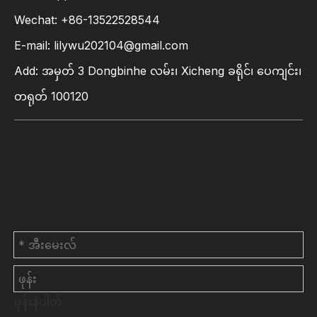
Wechat: +86-13522528544
E-mail:
lilywu202104@gmail.com
Add: အမှတ် 3 Dongbinhe လမ်း၊ Xicheng ခရိုင်၊ ပေကျင်း၊
တရုတ် 100120
ကြှနျုပျတို့ကိုဆကျသှ
ယျရနျ
ဖုန်းနံပါတ်