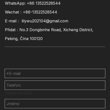
WhatsApp:
+86
13522528544
Wechat：+86-13522528544
E-mail：
lilywu202104@gmail.com
Přidat：No.3 Dongbinhe Road, Xicheng District,
Peking, Čína 100120
Kontaktujte nás
Telefonní číslo