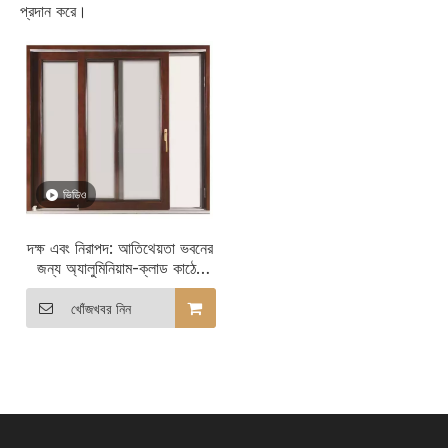
প্রদান করে।
ভিডিও
দক্ষ এবং নিরাপদ: আতিথেয়তা ভবনের
জন্য অ্যালুমিনিয়াম-ক্লাড কাঠের
স্লাইডিং উইন্ডো
খোঁজখবর নিন