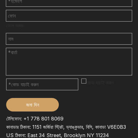
ফোন নম্বর
জমা দিন
টেলিফোন: +1 778 801 8069
কানাডার ঠিকানা: 1151 জর্জিয়া স্ট্রিট, ভ্যাঙ্কুভার, বিসি, কানাডা V6E0B3
US ঠিকানা: East 34 Street, Brooklyn NY 11234