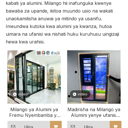
kabati ya alumini. Milango hii inafunguka kwenye
bawaba za upande, ikitoa muundo usio na wakati
unaokamilisha anuwai ya mitindo ya usanifu.
Imeundwa kutoka kwa alumini ya kwanza, hutoa
uimara na ufanisi wa nishati huku kuruhusu uingizaji
hewa kwa urahisi.
video
video
Milango ya Alumini ya
Madirisha na Milango ya
Fremu Nyembamba ya
Alumini yenye ufanisi
Minimalist
wa Nishati
Uliza
Uliza