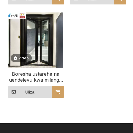
video
Boresha ustarehe na
uendelevu kwa milango
ya hali ya juu ya
utendakazi kwa nyumba
Uliza
yako tulivu