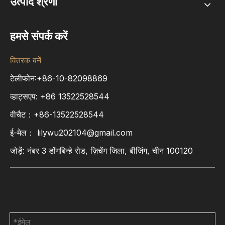
उत्पाद श्रेणी
हमसे संपर्क करें
वितरक बनें
टेलीफोन:+86-10-82098869
व्हाट्सएप:
+86
13522528544
वीचैट：+86-13522528544
ई-मेल：
lilywu202104@gmail.com
जोड़ें: नंबर 3 डोंगबिन्हे रोड, ज़िचेंग जिला, बीजिंग, चीन 100120
हमसे संपर्क करें