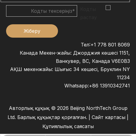
Жіберу
Тел:+1 778 801 8069
Канада Мекен-жайы: Джорджия көшесі 1151,
Ванкувер, BC, Канада V6E0B3
АҚШ мекенжайы: Шығыс 34 көшесі, Бруклин NY
11234
Whatsapp:
+86 13910342741
Авторлық құқық ©
2026
Beijing NorthTech Group
Ltd. Барлық құқықтар қорғалған. |
Сайт картасы
|
Құпиялылық саясаты