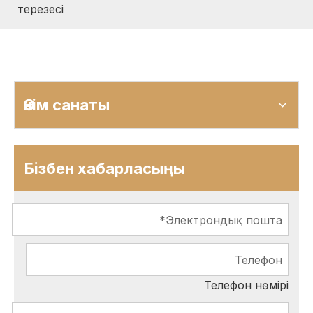
терезесі
Өнім санаты
Бізбен хабарласыңы
Телефон нөмірі