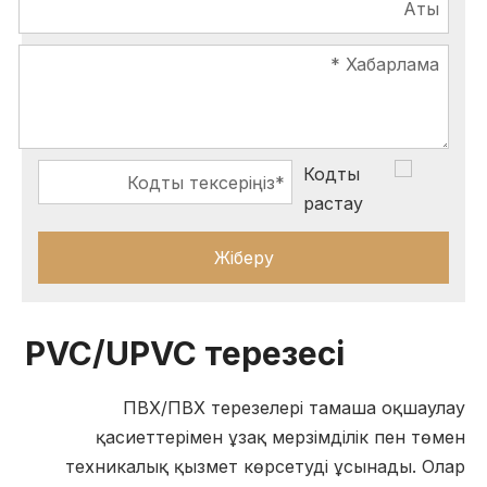
Жіберу
PVC/UPVC терезесі
ПВХ/ПВХ терезелері тамаша оқшаулау
қасиеттерімен ұзақ мерзімділік пен төмен
техникалық қызмет көрсетуді ұсынады. Олар