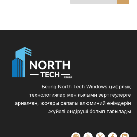
терезе жүйелерін
көтерме бағамен
Beijing North Tech Windows цифрлық
технологиялар мен ғылыми зерттеулерге
арналған, жоғары сапалы алюминий өнімдерін
жүйелі өндіруші болып табылады.