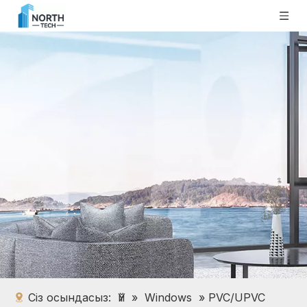
Сіз осындасыз:
Үй
»
Windows
»
PVC/UPVC