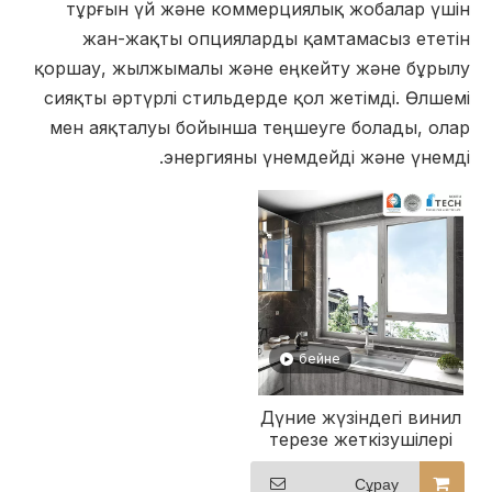
тұрғын үй және коммерциялық жобалар үшін
жан-жақты опцияларды қамтамасыз ететін
қоршау, жылжымалы және еңкейту және бұрылу
сияқты әртүрлі стильдерде қол жетімді. Өлшемі
мен аяқталуы бойынша теңшеуге болады, олар
энергияны үнемдейді және үнемді.
бейне
Дүние жүзіндегі винил
терезе жеткізушілері
Жаһандық PVC терезе
өндірушілері PVC
Сұрау