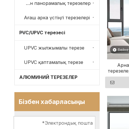
Алюминиймен қапталған ағаштан жасалған панорамалық терезелер
Ағаш арка үстіңгі терезелері
PVC/UPVC терезесі
UPVC жылжымалы терезе
бейне
UPVC қаптамалық терезе
Арна
терезелер
АЛЮМИНИЙ ТЕРЕЗЕЛЕР
Бізбен хабарласыңы