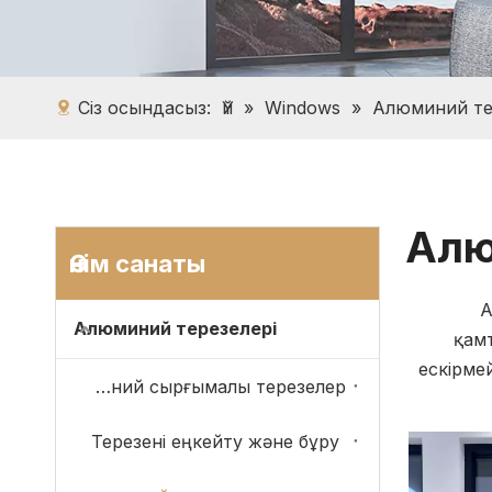
Сіз осындасыз:
Үй
»
Windows
»
Алюминий те
Алю
Өнім санаты
А
Алюминий терезелері
қамт
ескірме
Алюминий сырғымалы терезелер
Терезені еңкейту және бұру