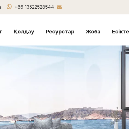

m
+86 13522528544

г
Қолдау
Ресурстар
Жоба
Есікт