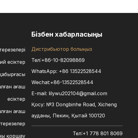
Бізбен хабарласыңы
Дистрибьютор болыңыз
ерезелері
Тел:+86-10-82098869
й есіктер
WhatsApp:
+86
13522528544
қабырғасы
Wechat:+86-13522528544
лған ағаш
E-mail:
lilywu202104@gmail.com
есіктер
Қосу: №3 Dongbinhe Road, Xicheng
лған ағаш
ауданы, Пекин, Қытай 100120
терезелер
Тел:+1 778 801 8069
ы қоршау