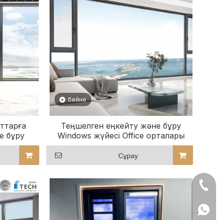
бейне
ттарға
Теңшелген еңкейту және бұру
е бұру
Windows жүйесі Office орталары
үшін тамаша
Сұрау
+86- 13522528
+86 13522528