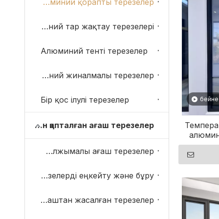
Алюминий қорапты терезелер
Алюминий тар жақтау терезелері
Алюминий тенті терезелер
Алюминий жиналмалы терезелер
Бір қос ілулі терезелер
бейне
Алюминиймен қапталған ағаш терезелер
Темпера
алюмин
ашыла
Жылжымалы ағаш терезелер
Ағаш терезелерді еңкейту және бұру
Ағаштан жасалған терезелер