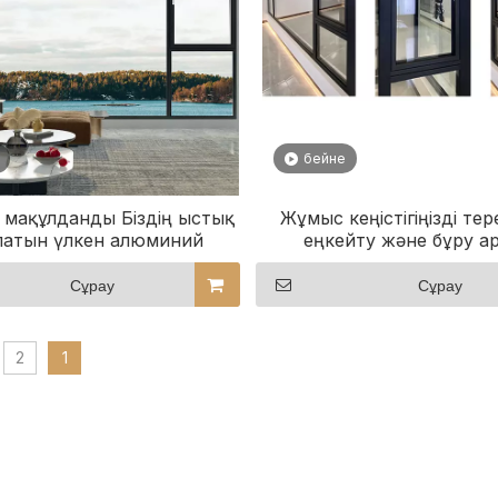
бейне
 мақұлданды Біздің ыстық
Жұмыс кеңістігіңізді тер
латын үлкен алюминий
еңкейту және бұру а
амалы терезелерімізді
өзгертіңіз
зерттеңіз
Сұрау
Сұрау
2
1