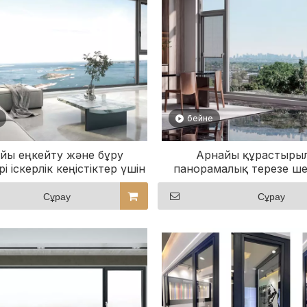
бейне
йы еңкейту және бұру
Арнайы құрастыры
і іскерлік кеңістіктер үшін
панорамалық терезе ше
өте қолайлы
көріністі қайта анық
Сұрау
Сұрау