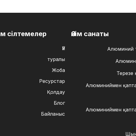
м сілтемелер
Өнім санаты
Үй
Алюминий т
туралы
Алюмини
Жоба
Терезе 
Ресурстар
Алюминиймен қапта
Қолдау
Блог
Алюминиймен қапта
Байланыс
Шын