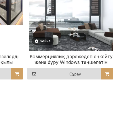
бейне
езелерді
Коммерциялық дәрежедегі еңкейту
рқылы
және бұру Windows теңшелетін
опциялары
Сұрау