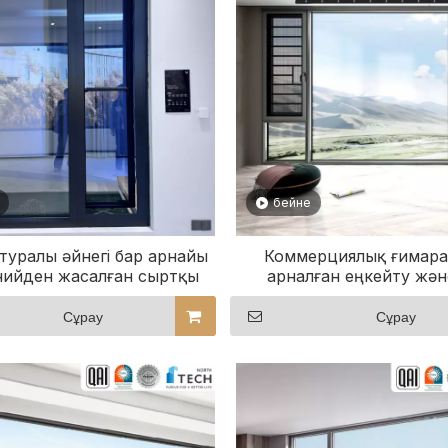
бейне
туралы әйнегі бар арнайы
Коммерциялық ғимара
ийден жасалған сыртқы
арналған еңкейту жән
тын қаптамалық терезе
терезелері
Сұрау
Сұрау