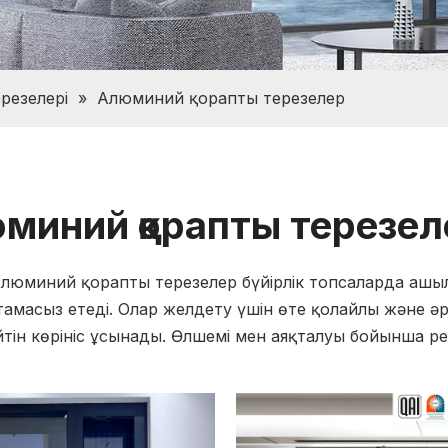
резелері
»
Алюминий қорапты терезелер
миний қорапты терезел
люминий қорапты терезелер бүйірлік топсаларда аш
амасыз етеді. Олар желдету үшін өте қолайлы және әр
йтін көрініс ұсынады. Өлшемі мен аяқталуы бойынша ре