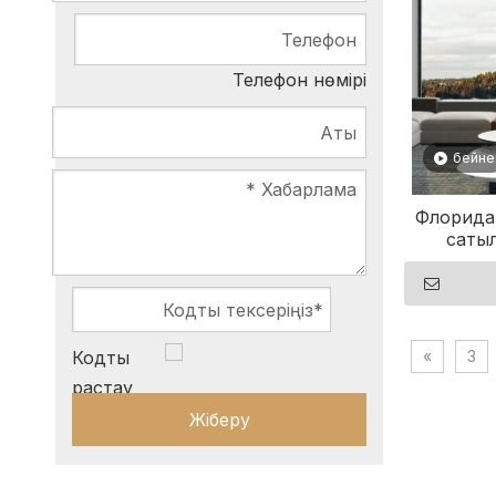
Телефон нөмірі
бейне
Флорида
саты
қапт
»
3
Жіберу