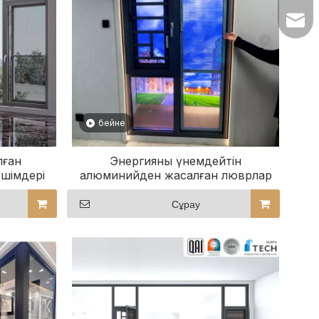
lilywu202104@
бейне
лған
Энергияны үнемдейтін
шімдері
алюминийден жасалған люврлар
тайды
терезелер мен есіктер
Сұрау