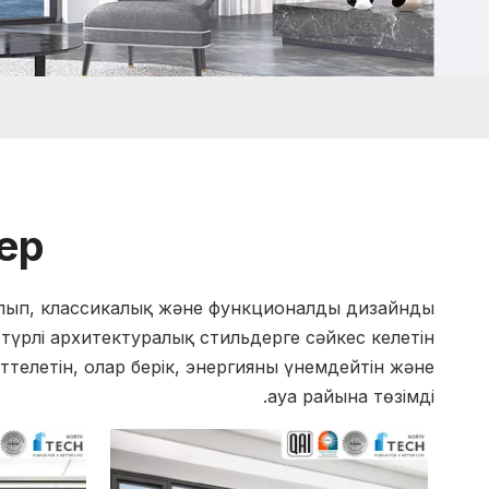
ер
ылып, классикалық және функционалды дизайнды
түрлі архитектуралық стильдерге сәйкес келетін
ттелетін, олар берік, энергияны үнемдейтін және
ауа райына төзімді.