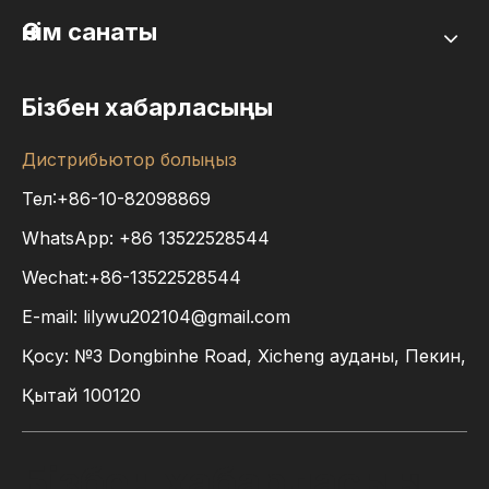
Өнім санаты
Бізбен хабарласыңы
Дистрибьютор болыңыз
Тел:+86-10-82098869
WhatsApp:
+86
13522528544
Wechat:+86-13522528544
E-mail:
lilywu202104@gmail.com
Қосу: №3 Dongbinhe Road, Xicheng ауданы, Пекин,
Қытай 100120
Бізбен хабарласыңы