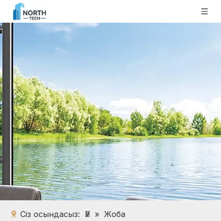
Сіз осындасыз:
Үй
»
Жоба