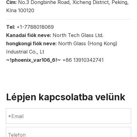
Cím:
No.3 Dongbinhe Road, Xicheng District, Peking,
Kína 100120
Tel:
+1-7788018069
Kanadai fiók neve:
North Tech Glass Ltd.
hongkongi fiók neve:
North Glass (Hong Kong)
Industrial Co., Lt
~!phoenix_var106_6!~
+86 13910342741
Lépjen kapcsolatba velünk