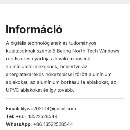
Információ
A digitális technológiának és tudományos
kutatásoknak szentelő Beijing North Tech Windows
rendszeres gyártója a kiváló minőségű
alumíniumtermékeknek, beleértve az
energiatakarékos hőkezeléssel törött alumínium
ablakokat, az alumínium borítású fa ablakokat, az
UPVC ablakokat és így tovább.
Email:
lilywu202104@gmail.com
Tel:
+86- 13522528544
WhatsApp:
+86 13522528544