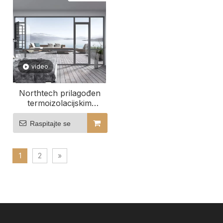
video
Northtech prilagođen
termoizolacijskim
aluminijskim
panoramskim prozorom
Raspitajte se
koji štedi energiju
1
2
»