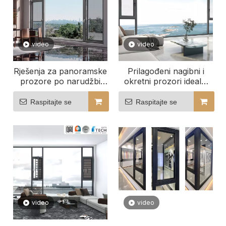
video
video
Rješenja za panoramske
Prilagođeni nagibni i
prozore po narudžbi
okretni prozori idealni
redefiniraju vaš pogled
za poslovne prostore
Raspitajte se
Raspitajte se
video
video