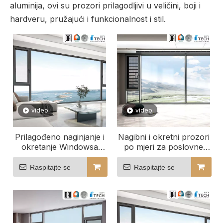
aluminija, ovi su prozori prilagodljivi u veličini, boji i
hardveru, pružajući i funkcionalnost i stil.
video
video
Prilagođeno naginjanje i
Nagibni i okretni prozori
okretanje Windowsa
po mjeri za poslovne
savršeno za uredska
zgrade
okruženja
Raspitajte se
Raspitajte se