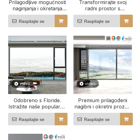
Prilagodljive mogućnosti
Transformirajte svoj
naginjanja i okretanja
radni prostor s
Windowsa komercijalne
prilagođenim nagibom i
kvalitete
okretanjem prozora
Raspitajte se
Raspitajte se
video
video
Odobreno s Floride.
Premium prilagođeni
Istražite naše popularne
nagibni i okretni prozori
velike aluminijske
za komercijalne projekte
prozore
Raspitajte se
Raspitajte se