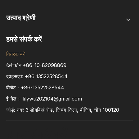
उत्पाद श्रेणी
हमसे संपर्क करें
वितरक बनें
टेलीफोन:+86-10-82098869
व्हाट्सएप:
+86
13522528544
वीचैट：+86-13522528544
ई-मेल：
lilywu202104@gmail.com
जोड़ें: नंबर 3 डोंगबिन्हे रोड, ज़िचेंग जिला, बीजिंग, चीन 100120
हमसे संपर्क करें