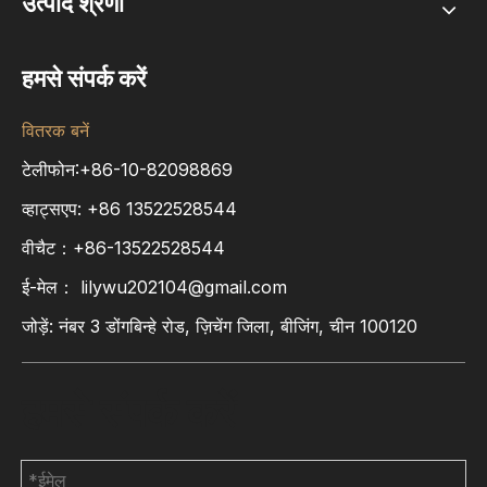
उत्पाद श्रेणी
हमसे संपर्क करें
वितरक बनें
टेलीफोन:+86-10-82098869
व्हाट्सएप:
+86
13522528544
वीचैट：+86-13522528544
ई-मेल：
lilywu202104@gmail.com
जोड़ें: नंबर 3 डोंगबिन्हे रोड, ज़िचेंग जिला, बीजिंग, चीन 100120
हमसे संपर्क करें