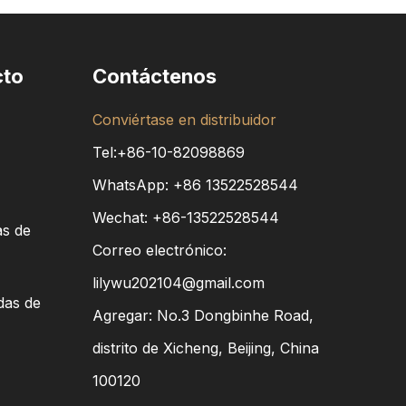
cto
Contáctenos
Conviértase en distribuidor
Tel:+86-10-82098869
WhatsApp:
+86
13522528544
Wechat: +86-13522528544
as de
Correo electrónico:
lilywu202104@gmail.com
das de
Agregar: No.3 Dongbinhe Road,
distrito de Xicheng, Beijing, China
100120