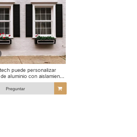
tech puede personalizar
de aluminio con aislamiento
lamiento, de guillotina simple
y doble
Preguntar