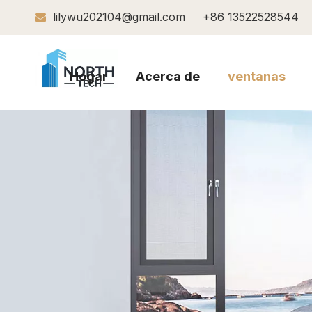
lilywu202104@gmail.com
+86 13522528544

Hogar
Acerca de
ventanas