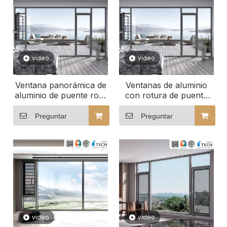
video
video
Ventana panorámica de
Ventanas de aluminio
aluminio de puente roto
con rotura de puente
de ahorro de energía
térmico personalizadas
personalizada con
diseñadas para su
Preguntar
Preguntar
aislamiento térmico
comodidad
Northtech
video
video