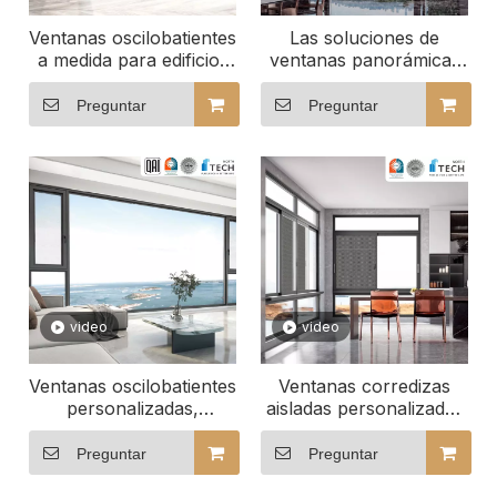
Ventanas oscilobatientes
Las soluciones de
a medida para edificios
ventanas panorámicas
comerciales
personalizadas
redefinen su vista
Preguntar
Preguntar
video
video
Ventanas oscilobatientes
Ventanas corredizas
personalizadas,
aisladas personalizadas
perfectas para entornos
que mejoran el ambiente
de oficina
del hotel
Preguntar
Preguntar