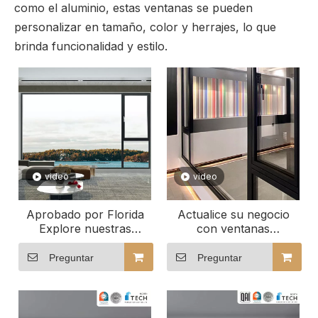
como el aluminio, estas ventanas se pueden
personalizar en tamaño, color y herrajes, lo que
brinda funcionalidad y estilo.
video
video
Aprobado por Florida
Actualice su negocio
Explore nuestras
con ventanas
grandes ventanas
oscilobatientes
abatibles de aluminio de
personalizadas
Preguntar
Preguntar
gran venta