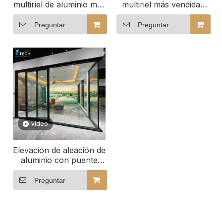
multiriel de aluminio más
multiriel más vendidas
vendidas en
en Norteamérica con
Norteamérica con
número personalizable
Preguntar
Preguntar
número personalizable
de rieles deslizantes
de rieles deslizantes
video
Elevación de aleación de
aluminio con puente
roto y puerta corrediza,
puerta de vidrio, puerta
Preguntar
de patio