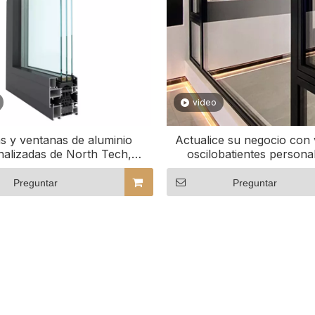
video
s y ventanas de aluminio
Actualice su negocio con
nalizadas de North Tech,
oscilobatientes persona
uidos tipos de tamaño y
rendimiento
Preguntar
Preguntar