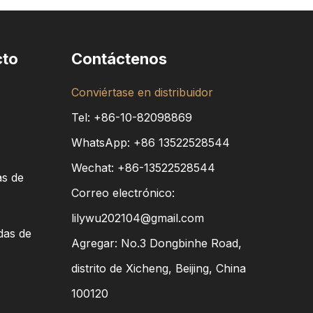
cto
Contáctenos
Conviértase en distribuidor
Tel: +86-10-82098869
WhatsApp:
+86
13522528544
Wechat: +86-13522528544
as de
Correo electrónico:
lilywu202104@gmail.com
das de
Agregar: No.3 Dongbinhe Road,
distrito de Xicheng, Beijing, China
100120