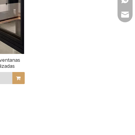
lilyw
 ventanas
lizadas