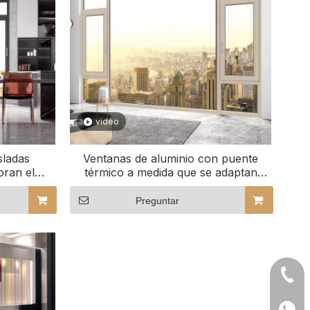
video
sladas
Ventanas de aluminio con puente
oran el
térmico a medida que se adaptan
l
perfectamente a su espacio
Preguntar
+86- 
+86 1