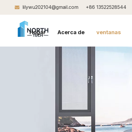
lilywu202104@gmail.com
+86 13522528544

Hogar
Acerca de
ventanas