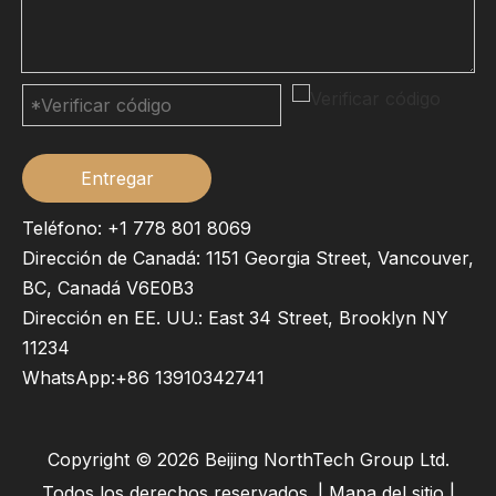
Entregar
Teléfono: +1 778 801 8069
Dirección de Canadá: 1151 Georgia Street, Vancouver,
BC, Canadá V6E0B3
Dirección en EE. UU.: East 34 Street, Brooklyn NY
11234
WhatsApp:
+86 13910342741
Copyright ©
2026
Beijing NorthTech Group Ltd.
Todos los derechos reservados. |
Mapa del sitio
|