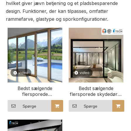
hvilket giver jævn betjening og et pladsbesparende
design. Funktioner, der kan tilpasses, omfatter
rammefarve, glastype og sporkonfigurationer.
video
video
Bedst sælgende
Bedst sælgende
flersporede
flersporede skydedøre i
aluminiumsskydedøre i
Nordamerika med
Nordamerika med
tilpasseligt antal
Spørge
Spørge
tilpasseligt antal
glideskinner
glideskinner