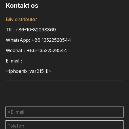
Kontakt os
Bliv distributør
Tlf.: +86-10-82098869
WhatsApp:
+86
13522528544
Wechat：+86-13522528544
E-mail：
~!phoenix_var215_1!~
Kontakt os