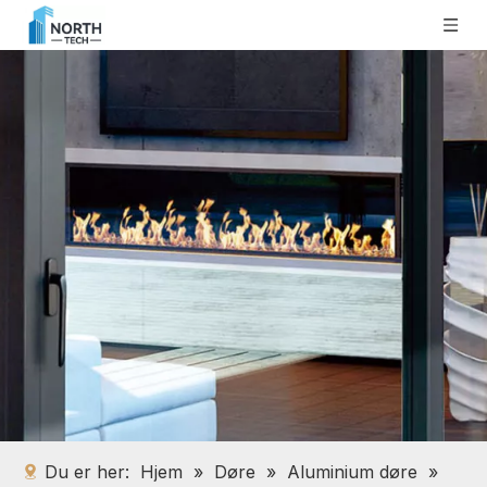
Du er her:
Hjem
»
Døre
»
Aluminium døre
»