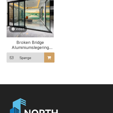
video
Broken Bridge
Aluminiumslegering
løfte- og skydedør
glasdør terrassedør
Spørge