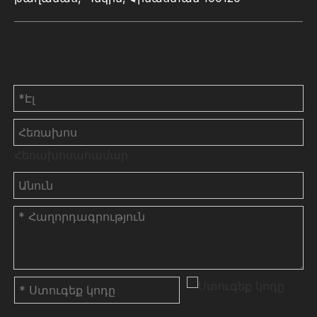
Կապ մեզ հետ
Հեռախոսահամար