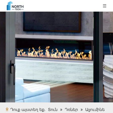
Դուք այստեղ եք.
Տուն
»
Դռներ
»
Ալյումինե