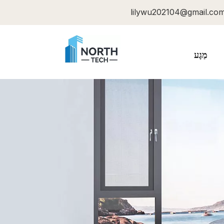
lilywu202104@gmail.co
מַגָע