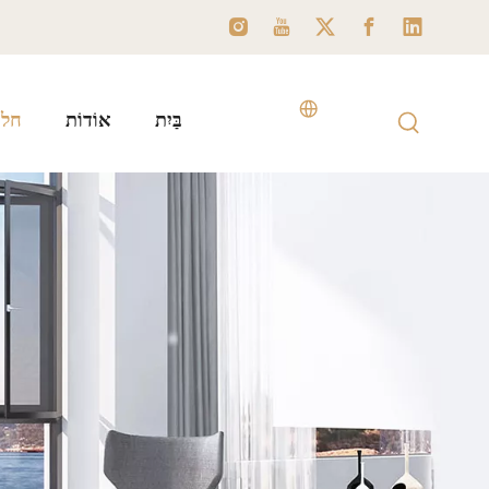
בַּיִת
אוֹדוֹת
חלו