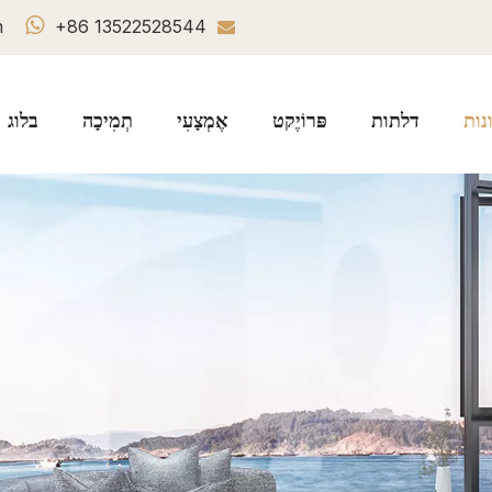

m
+86 13522528544

נות
דלתות
פּרוֹיֶקט
אֶמְצָעִי
תְמִיכָה
בלוג