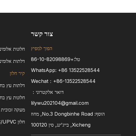
צור קשר
הפוך למפיץ
חלונות אלומינ
טל:+86-10-82098869
דלתות אלומיני
WhatsApp:
+86
13522528544
קיר חלון
Wechat：+86-13522528544
דלתות עץ בחיפ
דואר אלקטרוני：
חלונות עץ בחי
lilywu202104@gmail.com
מעקה זכוכית
הוסף: No.3 Dongbinhe Road, מחוז
חלון PVC/UPVC
Xicheng, בייג'ינג, סין 100120