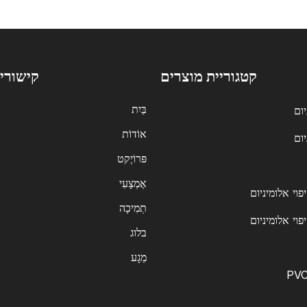
קטגוריית מוצרים
קישורי
בַּיִת
יום
אוֹדוֹת
ום
פּרוֹיֶקט
אֶמְצָעִי
וי אלומיניום
תְמִיכָה
פוי אלומיניום
בלוג
מַגָע