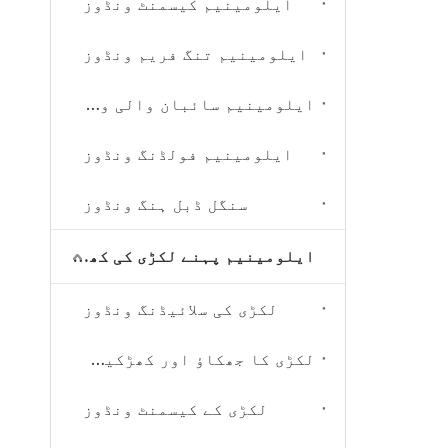
ایلومینیم کیسمنٹ ونڈوز
ایلومینیم تنگ فریم ونڈوز
ایلومینیم سائبان والی ونڈوز
ایلومینیم فولڈنگ ونڈوز
سنگل ڈبل ہنگ ونڈوز
ایلومینیم پہنے لکڑی کی کھڑکیاں
لکڑی کی سلائیڈنگ ونڈوز
لکڑی کا جھکاؤ اور کھڑکیوں کو موڑ دیں۔
لکڑی کے کیسمنٹ ونڈوز