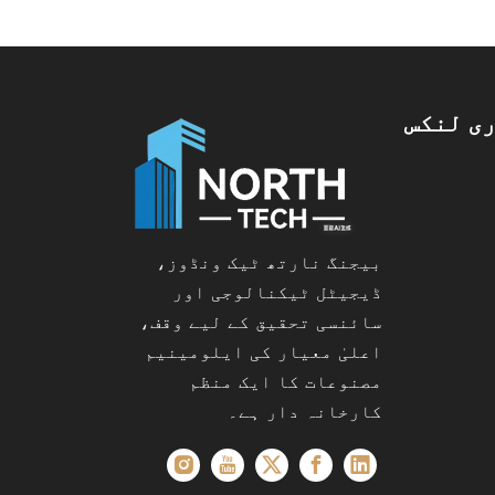
ی لنکس
بیجنگ نارتھ ٹیک ونڈوز،
ڈیجیٹل ٹیکنالوجی اور
سائنسی تحقیق کے لیے وقف،
اعلیٰ معیار کی ایلومینیم
مصنوعات کا ایک منظم
کارخانہ دار ہے۔