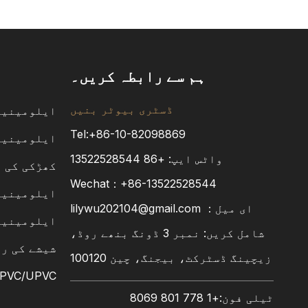
ہم سے رابطہ کریں۔
ڈسٹری بیوٹر بنیں
ایلومینیم
Tel:+86-10-82098869
ایلومینیم
واٹس ایپ:
+86
13522528544
کھڑکی کی 
Wechat：+86-13522528544
ایلومینیم
ای میل：
lilywu202104@gmail.com
ایلومینیم
شامل کریں: نمبر 3 ڈونگ بنھے روڈ،
شیشے کی ر
زیچینگ ڈسٹرکٹ، بیجنگ، چین 100120
PVC/UPVC ونڈو
ٹیلی فون:+1 778 801 8069