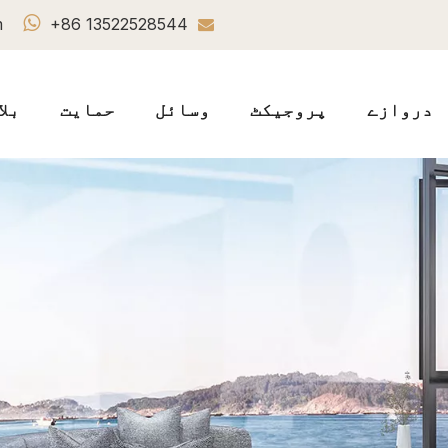

m
+86 13522528544

دروازے
پروجیکٹ
وسائل
حمایت
بلا