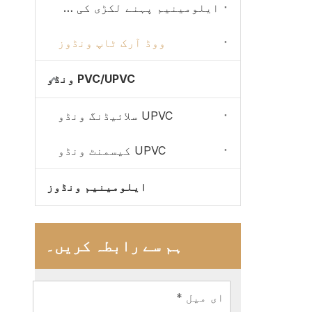
ایلومینیم پہنے لکڑی کی پینورامک ونڈوز
ووڈ آرک ٹاپ ونڈوز
PVC/UPVC ونڈو
UPVC سلائیڈنگ ونڈو
UPVC کیسمنٹ ونڈو
ایلومینیم ونڈوز
ہم سے رابطہ کریں۔