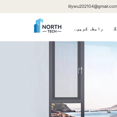
lilywu202104@gmail.co
گ
رابطہ کریں۔