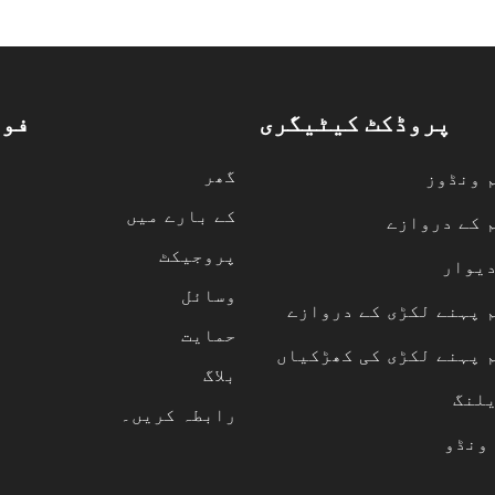
پروڈکٹ کیٹیگری
فور
گھر
 ونڈوز
کے بارے میں
 کے دروازے
پروجیکٹ
دیوار
وسائل
 پہنے لکڑی کے دروازے
حمایت
 پہنے لکڑی کی کھڑکیاں
بلاگ
یلنگ
رابطہ کریں۔