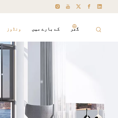
گھر
کے بارے میں
ونڈوز