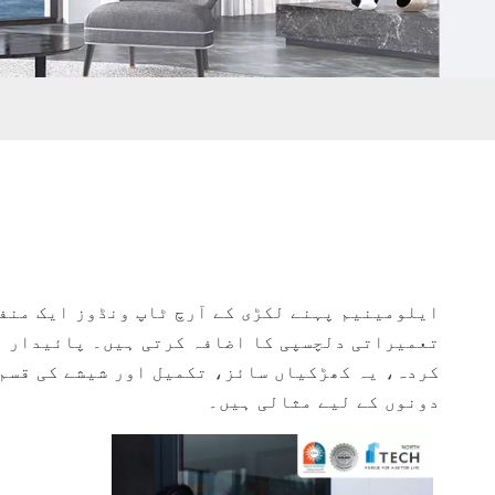
ایلومینیم پہنے لکڑی کے آرچ ٹاپ ونڈوز ایک منف
تعمیراتی دلچسپی کا اضافہ کرتی ہیں۔ پائیدار ا
کردہ، یہ کھڑکیاں سائز، تکمیل اور شیشے کی قسم 
دونوں کے لیے مثالی ہیں۔