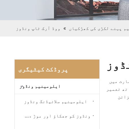
م پہنے لکڑی کی کھڑکیاں
»
ووڈ آرک ٹاپ ونڈوز
ڈوز
پروڈکٹ کیٹیگری
ارت میں
ایلومینیم ونڈوز
تھ تعمیر
زائن
ایلومینیم سلائیڈنگ ونڈوز
ونڈوز کو جھکاؤ اور موڑ دیں۔