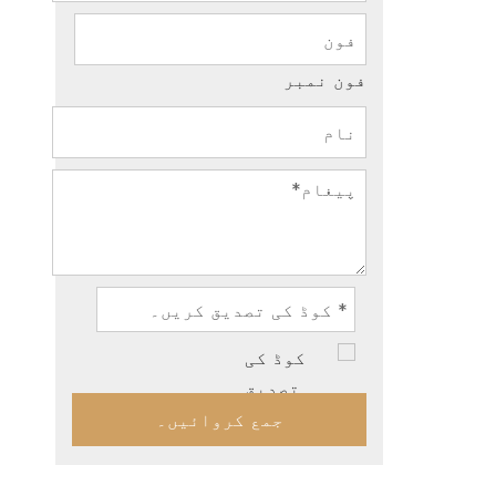
فون نمبر
جمع کروائیں۔