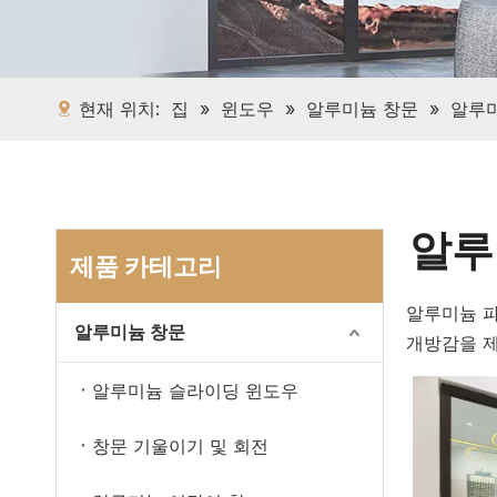
현재 위치:
집
»
윈도우
»
알루미늄 창문
»
알루미
알루
제품 카테고리
알루미늄 파
알루미늄 창문
개방감을 제
알루미늄 슬라이딩 윈도우
창문 기울이기 및 회전