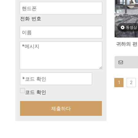
전화 번호
동영상
귀하의 편
1
2
제출하다