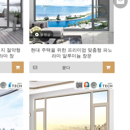
lilyw
동영상
에너지 절약형
현대 주택을 위한 프리미엄 맞춤형 파노
라마 창
라마 알루미늄 창문
묻다