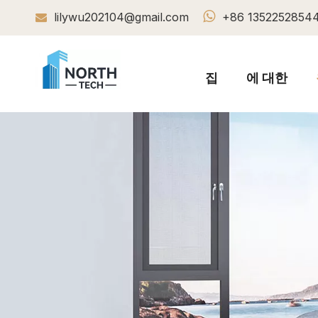

lilywu202104@gmail.com
+86 1352252854

집
에 대한