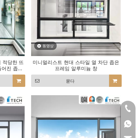
동영상
 적당한 뜨
미니멀리스트 현대 스타일 열 차단 좁은
들어진 좁은
프레임 알루미늄 창
s
묻다
+86- 
+86 1