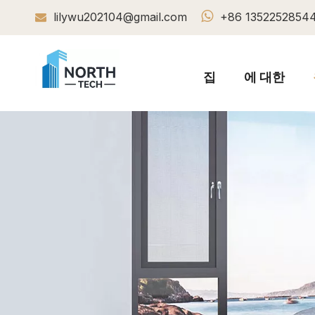

lilywu202104@gmail.com
+86 1352252854

집
에 대한