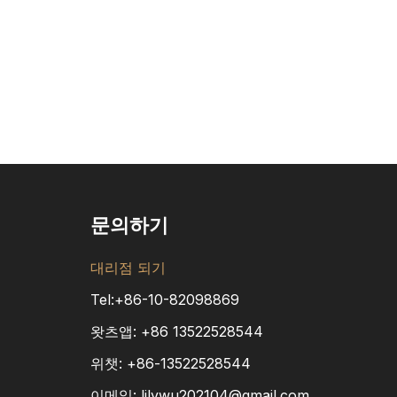
문의하기
대리점 되기
Tel:+86-10-82098869
왓츠앱:
+86
13522528544
위챗: +86-13522528544
이메일:
lilywu202104@gmail.com