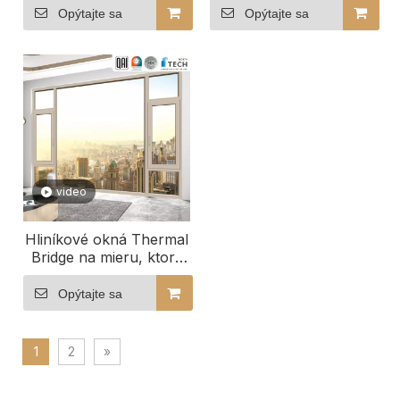
pohodlie
prostredie
Opýtajte sa
Opýtajte sa
video
Hliníkové okná Thermal
Bridge na mieru, ktoré
sa perfektne hodia do
vášho priestoru
Opýtajte sa
1
2
»