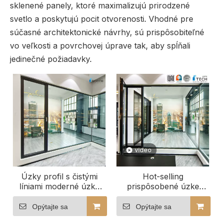
sklenené panely, ktoré maximalizujú prirodzené
svetlo a poskytujú pocit otvorenosti. Vhodné pre
súčasné architektonické návrhy, sú prispôsobiteľné
vo veľkosti a povrchovej úprave tak, aby spĺňali
jedinečné požiadavky.
video
Úzky profil s čistými
Hot-selling
líniami moderné úzke
prispôsobené úzke
rámové hliníkové okná
hliníkové okná vhodné
do mestských
na dekoráciu
Opýtajte sa
Opýtajte sa
priestorov
kancelárskych budov