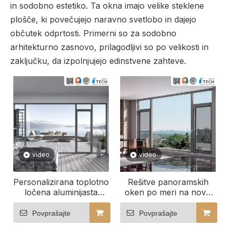
in sodobno estetiko. Ta okna imajo velike steklene
plošče, ki povečujejo naravno svetlobo in dajejo
občutek odprtosti. Primerni so za sodobno
arhitekturno zasnovo, prilagodljivi so po velikosti in
zaključku, da izpolnjujejo edinstvene zahteve.
video
video
Personalizirana toplotno
Rešitve panoramskih
ločena aluminijasta
oken po meri na novo
okna, izdelana za vaše
definirajo vaš pogled
udobje
Povprašajte
Povprašajte