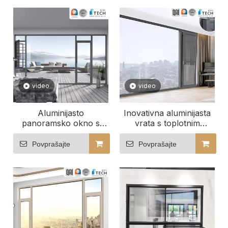
video
video
Aluminijasto
Inovativna aluminijasta
panoramsko okno s
vrata s toplotnim
toplotno izolacijo, ki
mostom, prilagojena
varčuje z energijo po
vašemu življenjskemu
Povprašajte
Povprašajte
meri Northtecha
slogu