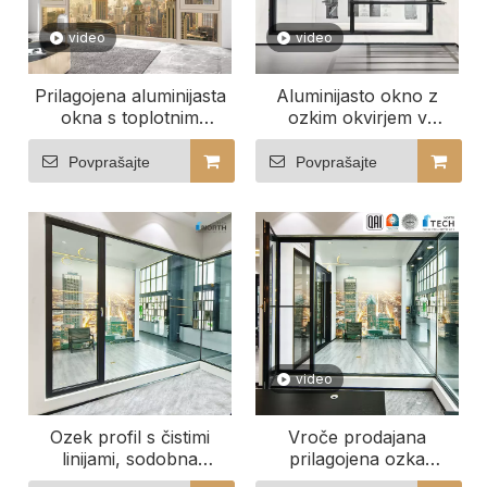
video
video
Prilagojena aluminijasta
Aluminijasto okno z
okna s toplotnim
ozkim okvirjem v
mostom, ki se odlično
minimalističnem in
prilegajo vašemu
modernem slogu
Povprašajte
Povprašajte
prostoru
video
Ozek profil s čistimi
Vroče prodajana
linijami, sodobna
prilagojena ozka
aluminijasta okna z
aluminijasta okna,