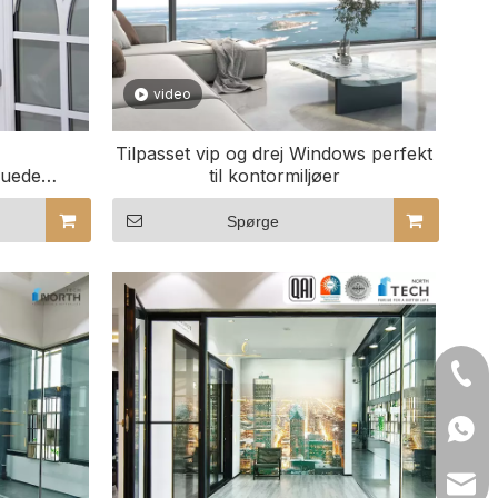
video
e
Tilpasset vip og drej Windows perfekt
buede
til kontormiljøer
 bygninger
gns
Spørge
+86- 
+86 1
lilyw