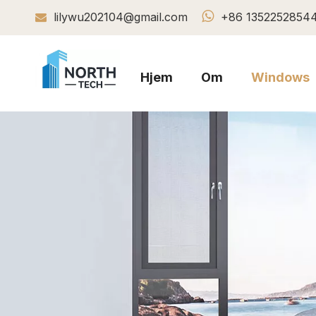

lilywu202104@gmail.com
+86 1352252854

Hjem
Om
Windows