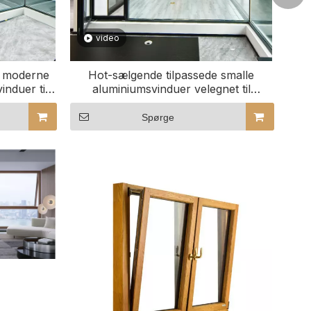
video
er moderne
Hot-sælgende tilpassede smalle
nduer til
aluminiumsvinduer velegnet til
kontorbygning boligindretning
Spørge