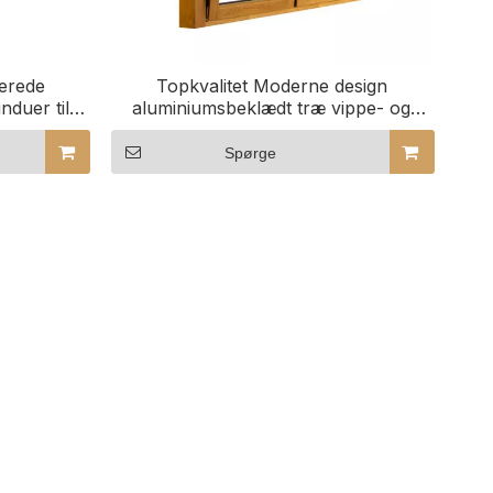
nerede
Topkvalitet Moderne design
nduer til
aluminiumsbeklædt træ vippe- og
r
drejevinduer til hus
Spørge