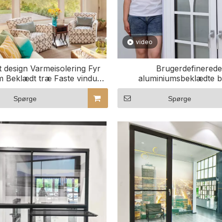
video
t design Varmeisolering Fyr
Brugerdefinered
m Beklædt træ Faste vinduer
aluminiumsbeklædte 
d sikkerhedsskærme
trævinduer til kommercielle
Udforsk vores desi
Spørge
Spørge