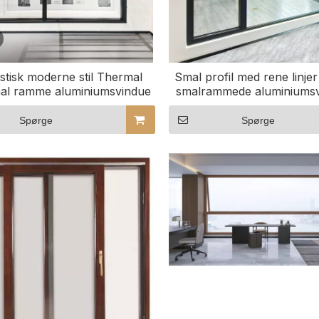
istisk moderne stil Thermal
Smal profil med rene linj
al ramme aluminiumsvindue
smalrammede aluminiumsvi
byrum
Spørge
Spørge