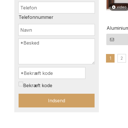
video
Telefonnummer
Aluminiu
til
1
2
Indsend