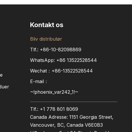
Kontakt os
Bliv distributør
Tlf.: +86-10-82098869
WhatsApp:
+86
13522528544
Wechat：+86-13522528544
re
E-mail：
duer
~!phoenix_var242_1!~
Tlf.: +1 778 801 8069
Canada Adresse: 1151 Georgia Street,
Vancouver, BC, Canada V6E0B3