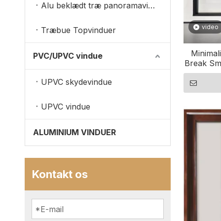
Alu beklædt træ panoramavinduer
video
Træbue Topvinduer
Minimal
PVC/UPVC vindue
Break Sm
UPVC skydevindue
UPVC vindue
ALUMINIUM VINDUER
Kontakt os