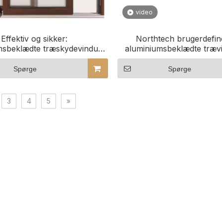
video
Effektiv og sikker:
Northtech brugerdefi
msbeklædte træskydevinduer
aluminiumsbeklædte trævi
 restaurationsbygninger
erhvervsbygninge
Spørge
Spørge
3
4
5
»